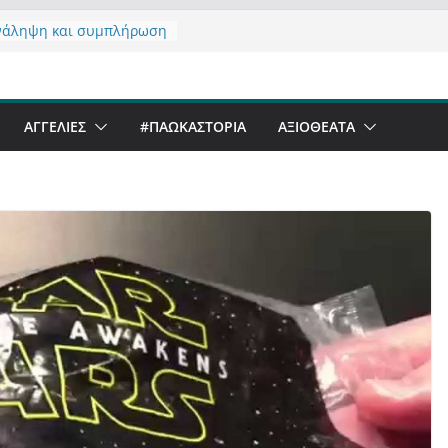
νάληψη και συμπλήρωση
 του από 14/01/2021
τας σχόλιο για μαχητική
αφία στην Καστοριά
er Festival & Walk in the
ΑΓΓΕΛΙΕΣ
#ΠΑΩΚΑΣΤΟΡΙΑ
ΑΞΙΟΘΈΑΤΑ
Καστοριά;
 να αντέξει ο
ός;
 έργα – επιτυχίες που
ώνουν” την Καστοριά,