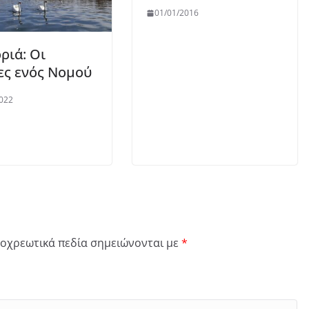
01/01/2016
ριά: Οι
ες ενός Νομού
022
οχρεωτικά πεδία σημειώνονται με
*