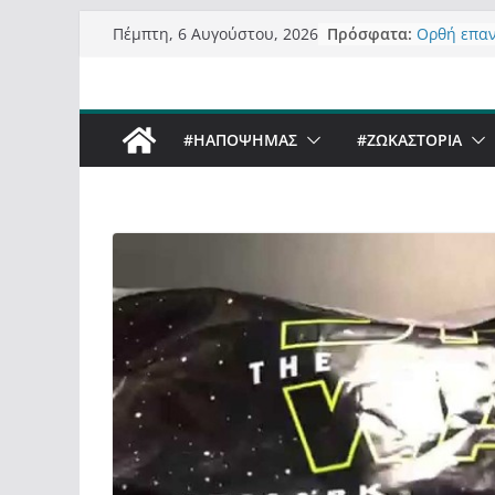
Μετάβαση
Πρόσφατα:
Ορθή επα
Πέμπτη, 6 Αυγούστου, 2026
σε
ανάκλησης
Σχολιάζον
περιεχόμενο
δημοσιογρ
Έρχεται Be
#ΗΑΠΟΨΗΜΑΣ
#ZΩΚΑΣΤΟΡΙΑ
Sky στην 
Πόσο σανό
Καστοριαν
Τα μεγάλα
“μεταμορφ
σε τίτλους