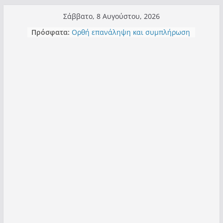
Μετάβαση
Σάββατο, 8 Αυγούστου, 2026
σε
Πρόσφατα:
Ορθή επανάληψη και συμπλήρωση
περιεχόμενο
ανάκλησης του από 14/01/2021
Σχολιάζοντας σχόλιο για μαχητική
δημοσιογραφία στην Καστοριά
Έρχεται Beer Festival & Walk in the
Sky στην Καστοριά;
Πόσο σανό να αντέξει ο
Καστοριανός;
Τα μεγάλα έργα – επιτυχίες που
“μεταμορφώνουν” την Καστοριά,
σε τίτλους