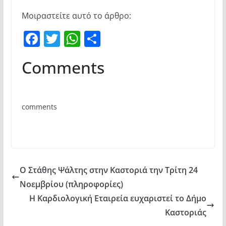
Μοιραστείτε αυτό το άρθρο:
F
T
W
Μ
a
w
h
οι
Comments
c
itt
at
ρ
e
er
s
α
b
A
σ
comments
o
p
τε
o
p
ίτ
k
ε
Ο Στάθης Ψάλτης στην Καστοριά την Τρίτη 24
Νοεμβρίου (πληροφορίες)
Η Καρδιολογική Εταιρεία ευχαριστεί το Δήμο
Καστοριάς