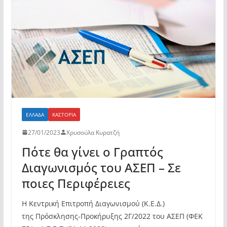
o
p
τε
o
p
ίτ
k
ε
ΕΛΛΆΔΑ
ΚΑΣΤΟΡΙΆ
27/01/2023
Χρυσούλα Κυρατζή
Πότε θα γίνει ο Γραπτός
Διαγωνισμός του ΑΣΕΠ – Σε
ποιες Περιφέρειες
H Κεντρική Επιτροπή Διαγωνισμού (Κ.Ε.Δ.)
της Πρόσκλησης-Προκήρυξης 2Γ/2022 του ΑΣΕΠ (ΦΕΚ