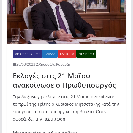
o
p
ίτ
k
ε
ΆΡΓΟΣ ΟΡΕΣΤΙΚΌ
ΕΛΛΆΔΑ
ΚΑΣΤΟΡΙΆ
ΝΕΣΤΌΡΙΟ
28/03/2023
Χρυσούλα Κυρατζή
Εκλογές στις 21 Μαΐου
ανακοίνωσε ο Πρωθυπουργός
Την διεξαγωγή εκλογών στις 21 Μαΐου ανακοίνωσε
το πρωί της Τρίτης ο Κυριάκος Μητσοτάκης κατά την
εισήγησή του στο υπουργικό συμβούλιο. Όσον
αφορά, δε, την περίπτωση