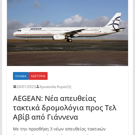
b
A
σ
o
p
τε
o
p
ίτ
k
ε
ΕΛΛΆΔΑ
ΚΑΣΤΟΡΙΆ
26/01/2023
Χρυσούλα Κυρατζή
AEGEAN: Νέα απευθείας
τακτικά δρομολόγια προς Τελ
Αβίβ από Γιάννενα
Με την προσθήκη 3 νέων απευθείας τακτικών