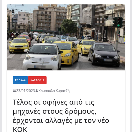
e
er
s
α
b
A
σ
o
p
τε
o
p
ίτ
k
ε
ΕΛΛΆΔΑ
ΚΑΣΤΟΡΙΆ
23/01/2023
Χρυσούλα Κυρατζή
Τέλος οι σφήνες από τις
μηχανές στους δρόμους,
έρχονται αλλαγές με τον νέο
ΚΟΚ