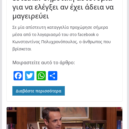
για να ελέγξει αν έχει άδεια να
μαγειρεύει
Σε μία απίστευτη καταγγελία προχώρησε σήμερα
μέσα από το λογαριασμό του στο facebook ο
Κωνσταντίνος Πολυχρονόπουλος, ο άνθρωπος που
βρίσκεται
Μοιραστείτε αυτό το άρθρο:
F
T
W
Μ
a
w
h
οι
c
itt
at
ρ
Διαβάστε περισσότερα
e
er
s
α
b
A
σ
o
p
τε