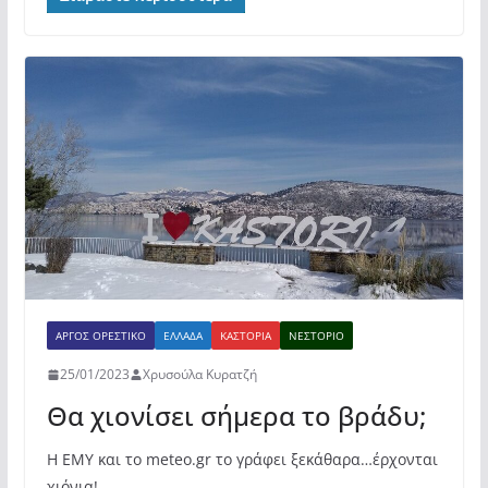
c
itt
at
ρ
e
er
s
α
b
A
σ
o
p
τε
o
p
ίτ
k
ε
ΆΡΓΟΣ ΟΡΕΣΤΙΚΌ
ΕΛΛΆΔΑ
ΚΑΣΤΟΡΙΆ
ΝΕΣΤΌΡΙΟ
25/01/2023
Χρυσούλα Κυρατζή
Θα χιονίσει σήμερα το βράδυ;
Η ΕΜΥ και το meteo.gr το γράφει ξεκάθαρα…έρχονται
χιόνια!