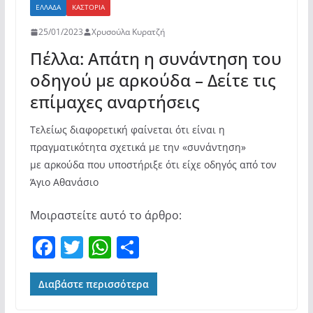
ΕΛΛΆΔΑ
ΚΑΣΤΟΡΙΆ
25/01/2023
Χρυσούλα Κυρατζή
Πέλλα: Απάτη η συνάντηση του
οδηγού με αρκούδα – Δείτε τις
επίμαχες αναρτήσεις
Τελείως διαφορετική φαίνεται ότι είναι η
πραγματικότητα σχετικά με την «συνάντηση»
με αρκούδα που υποστήριξε ότι είχε οδηγός από τον
Άγιο Αθανάσιο
Μοιραστείτε αυτό το άρθρο:
F
T
W
Μ
a
w
h
οι
c
itt
at
ρ
Διαβάστε περισσότερα