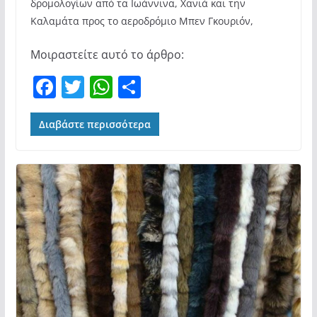
δρομολογίων από τα Ιωάννινα, Χανιά και την
Καλαμάτα προς το αεροδρόμιο Μπεν Γκουριόν,
Μοιραστείτε αυτό το άρθρο:
F
T
W
Μ
a
w
h
οι
c
itt
at
ρ
Διαβάστε περισσότερα
e
er
s
α
b
A
σ
o
p
τε
o
p
ίτ
k
ε