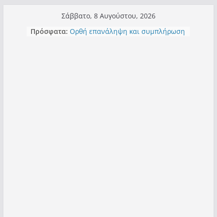
Μετάβαση
Σάββατο, 8 Αυγούστου, 2026
σε
Τα μεγάλα έργα – επιτυχίες που
Πρόσφατα:
περιεχόμενο
“μεταμορφώνουν” την Καστοριά,
σε τίτλους
Ορθή επανάληψη και συμπλήρωση
ανάκλησης του από 14/01/2021
Σχολιάζοντας σχόλιο για μαχητική
δημοσιογραφία στην Καστοριά
Έρχεται Beer Festival & Walk in the
Sky στην Καστοριά;
Πόσο σανό να αντέξει ο
Καστοριανός;