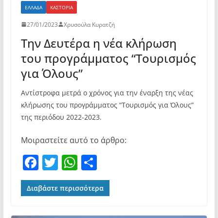
ΕΛΛΆΔΑ
ΚΑΣΤΟΡΙΆ
27/01/2023
Χρυσούλα Κυρατζή
Την Δευτέρα η νέα κλήρωση
του προγράμματος “Τουρισμός
για Όλους”
Αντίστροφα μετρά ο χρόνος για την έναρξη της νέας
κλήρωσης του προγράμματος “Τουρισμός για Όλους”
της περιόδου 2022-2023.
Μοιραστείτε αυτό το άρθρο:
F
T
W
Μ
a
w
h
οι
c
itt
at
ρ
Διαβάστε περισσότερα
e
er
s
α