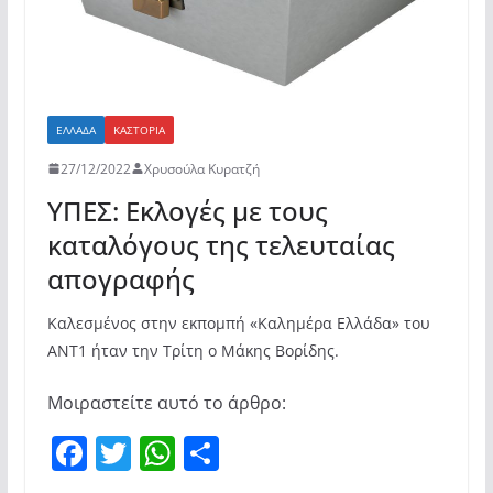
ΕΛΛΆΔΑ
ΚΑΣΤΟΡΙΆ
27/12/2022
Χρυσούλα Κυρατζή
ΥΠΕΣ: Εκλογές με τους
καταλόγους της τελευταίας
απογραφής
Καλεσμένος στην εκπομπή «Καλημέρα Ελλάδα» του
ΑΝΤ1 ήταν την Τρίτη ο Μάκης Βορίδης.
Μοιραστείτε αυτό το άρθρο:
F
T
W
Μ
a
w
h
οι