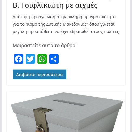
Β. Τσιφλικιώτη με αιχμές
Απότομη προσγείωση στην σκληρή πραγματικότητα
για το “Κόμο της Δυτικής Μακεδονίας” όπου γίνεται
μεγάλη προσπάθεια να έχει εδραιωθεί στους πολίτες
Μοιραστείτε αυτό το άρθρο:
F
T
W
Μ
a
w
h
οι
c
itt
at
ρ
Διαβάστε περισσότερα
e
er
s
α
b
A
σ
o
p
τε
o
p
ίτ
k
ε