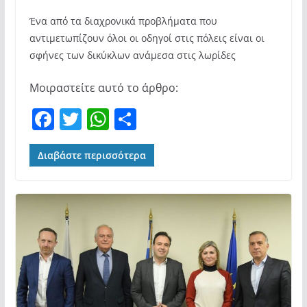
Ένα από τα διαχρονικά προβλήματα που
αντιμετωπίζουν όλοι οι οδηγοί στις πόλεις είναι οι
σφήνες των δικύκλων ανάμεσα στις λωρίδες
Μοιραστείτε αυτό το άρθρο:
F
T
W
Μ
a
w
h
οι
c
itt
at
ρ
Διαβάστε περισσότερα
e
er
s
α
b
A
σ
o
p
τε
o
p
ίτ
k
ε