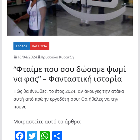
ΕΛΛΆΔΑ
ΚΑΣΤΟΡΙΆ
18/04/2024
Χρυσούλα Κυρατζή
“Φταίμε που σου δώσαμε ψωμί
να φας” – Φανταστική ιστορία
Πώς θα ένιωθες, το έτος 2024, αν άκουγες την ατάκα
αυτή από πρώην εργοδότη σου; Θα ήθελες να την
πούνε
Μοιραστείτε αυτό το άρθρο:
F
T
W
Μ