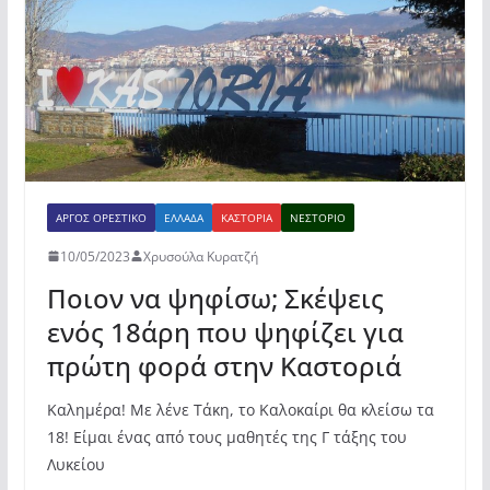
o
p
ίτ
k
ε
ΆΡΓΟΣ ΟΡΕΣΤΙΚΌ
ΕΛΛΆΔΑ
ΚΑΣΤΟΡΙΆ
ΝΕΣΤΌΡΙΟ
10/05/2023
Χρυσούλα Κυρατζή
Ποιον να ψηφίσω; Σκέψεις
ενός 18άρη που ψηφίζει για
πρώτη φορά στην Καστοριά
Καλημέρα! Με λένε Τάκη, το Καλοκαίρι θα κλείσω τα
18! Είμαι ένας από τους μαθητές της Γ τάξης του
Λυκείου