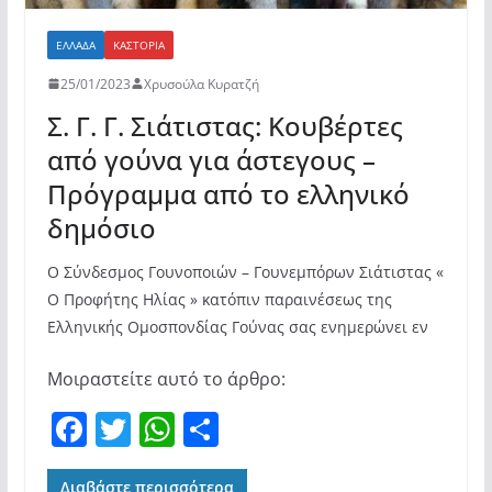
ΕΛΛΆΔΑ
ΚΑΣΤΟΡΙΆ
25/01/2023
Χρυσούλα Κυρατζή
Σ. Γ. Γ. Σιάτιστας: Κουβέρτες
από γούνα για άστεγους –
Πρόγραμμα από το ελληνικό
δημόσιο
Ο Σύνδεσμος Γουνοποιών – Γουνεμπόρων Σιάτιστας «
Ο Προφήτης Ηλίας » κατόπιν παραινέσεως της
Ελληνικής Ομοσπονδίας Γούνας σας ενημερώνει εν
Μοιραστείτε αυτό το άρθρο:
F
T
W
Μ
a
w
h
οι
Διαβάστε περισσότερα