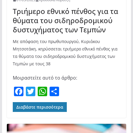
Τριήμερο εθνικό πένθος για τα
θύματα του σιδηροδρομικού
δυστυχήματος των Τεμπών
Με απόφαση του πρωθυπουργού, Κυριάκου
Μητσοτάκη, κηρύσσεται τριήμερο εθνικό πένθος για
τα θύματα του σιδηροδρομικού δυστυχήματος των
Τεμπών με τους 38
Μοιραστείτε αυτό το άρθρο:
F
T
W
Μ
a
w
h
οι
c
itt
at
ρ
Διαβάστε περισσότερα
e
er
s
α
b
A
σ