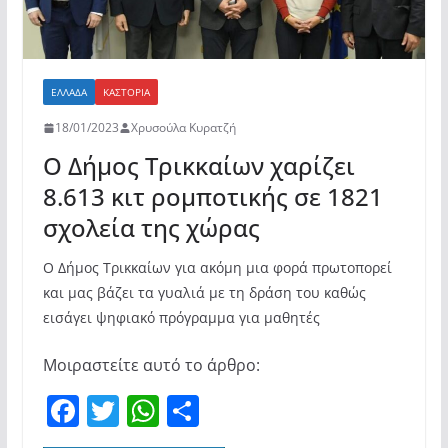
ΕΛΛΆΔΑ
ΚΑΣΤΟΡΙΆ
18/01/2023
Χρυσούλα Κυρατζή
O Δήμος Τρικκαίων χαρίζει
8.613 κιτ ρομποτικής σε 1821
σχολεία της χώρας
O Δήμος Τρικκαίων για ακόμη μια φορά πρωτοπορεί
και μας βάζει τα γυαλιά με τη δράση του καθώς
εισάγει ψηφιακό πρόγραμμα για μαθητές
Μοιραστείτε αυτό το άρθρο:
F
T
W
Μ
a
w
h
οι