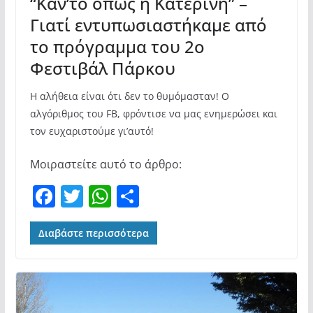
“Κάν’το όπως η Κατερίνη” –
Γιατί εντυπωσιαστήκαμε από
το πρόγραμμα του 2ο
Φεστιβάλ Πάρκου
Η αλήθεια είναι ότι δεν το θυμόμασταν! Ο
αλγόριθμος του FB, φρόντισε να μας ενημερώσει και
τον ευχαριστούμε γι’αυτό!
Μοιραστείτε αυτό το άρθρο:
F
T
W
Μ
a
w
h
οι
c
itt
at
ρ
Διαβάστε περισσότερα
e
er
s
α
b
A
σ
o
p
τε