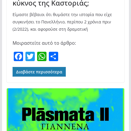
κύκνος της Καστοριάς;
Είμαστε βέβαιοι ότι θυμάστε την ιστορία που είχε
συγκινήσει το Πανελλήνιο, περίπου 2 χρόνια πριν
(2/2022), και αφορούσε στη δραματική
Μοιραστείτε αυτό το άρθρο:
F
T
W
Μ
a
w
h
οι
c
itt
at
ρ
Διαβάστε περισσότερα
e
er
s
α
b
A
σ
o
p
τε
o
p
ίτ
k
ε