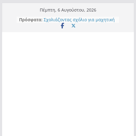
Μετάβαση
Πέμπτη, 6 Αυγούστου, 2026
σε
Πρόσφατα:
Σχολιάζοντας σχόλιο για μαχητική
περιεχόμενο
δημοσιογραφία στην Καστοριά
Έρχεται Beer Festival & Walk in the
Sky στην Καστοριά;
Πόσο σανό να αντέξει ο
Καστοριανός;
Τα μεγάλα έργα – επιτυχίες που
“μεταμορφώνουν” την Καστοριά,
σε τίτλους
Ορθή επανάληψη και συμπλήρωση
ανάκλησης του από 14/01/2021