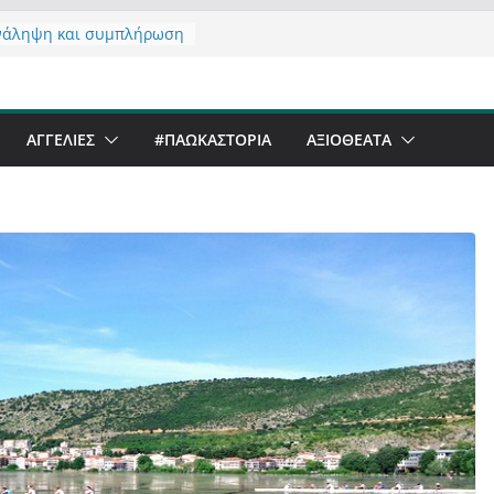
νάληψη και συμπλήρωση
 του από 14/01/2021
τας σχόλιο για μαχητική
αφία στην Καστοριά
er Festival & Walk in the
ΑΓΓΕΛΙΕΣ
#ΠΑΩΚΑΣΤΟΡΙΑ
ΑΞΙΟΘΈΑΤΑ
Καστοριά;
 να αντέξει ο
ός;
 έργα – επιτυχίες που
ώνουν” την Καστοριά,