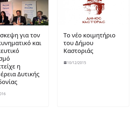
άσκεψη για τον
Το νέο κοιμητήριο
υνηματικό και
του Δήμου
ευτικό
Καστοριάς
σμό
10/12/2015
τείχε η
έρεια Δυτικής
δονίας
016