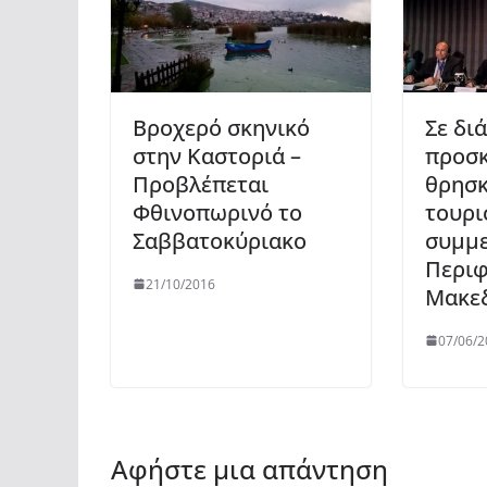
Βροχερό σκηνικό
Σε δι
στην Καστοριά –
προσκ
Προβλέπεται
θρησκ
Φθινοπωρινό το
τουρι
Σαββατοκύριακο
συμμε
Περιφ
21/10/2016
Μακε
07/06/2
Αφήστε μια απάντηση