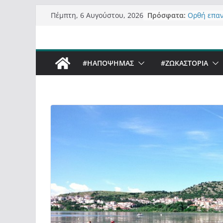
Μετάβαση
Πρόσφατα:
Ορθή επα
Πέμπτη, 6 Αυγούστου, 2026
σε
ανάκλησης
Σχολιάζον
περιεχόμενο
δημοσιογρ
Έρχεται Be
#ΗΑΠΟΨΗΜΑΣ
#ZΩΚΑΣΤΟΡΙΑ
Sky στην 
Πόσο σανό
Καστοριαν
Τα μεγάλα
“μεταμορφ
σε τίτλους