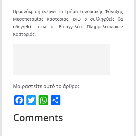
Προανάκριση ενεργεί το Τμήμα Συνοριακής Φύλαξης
Μεσοποταμίας Καστοριάς, ενώ ο συλληφθείς θα
οδηγηθεί στον κ. Εισαγγελέα Πλημμελειοδικών
Καστοριάς.
Μοιραστείτε αυτό το άρθρο:
F
T
W
Μ
a
w
h
οι
Comments
c
itt
at
ρ
e
er
s
α