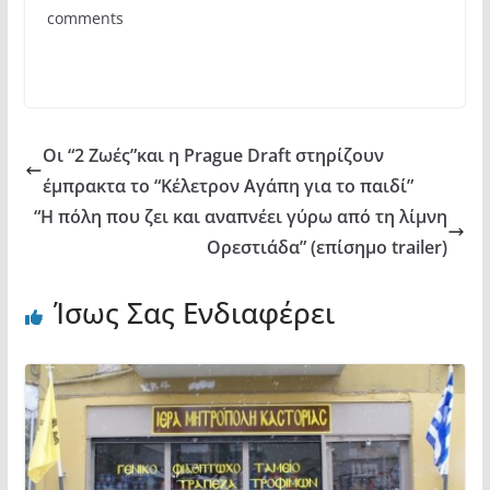
b
A
σ
comments
o
p
τε
o
p
ίτ
k
ε
Οι “2 Ζωές”και η Prague Draft στηρίζουν
έμπρακτα το “Κέλετρον Αγάπη για το παιδί”
“Η πόλη που ζει και αναπνέει γύρω από τη λίμνη
Ορεστιάδα” (επίσημο trailer)
Ίσως Σας Ενδιαφέρει