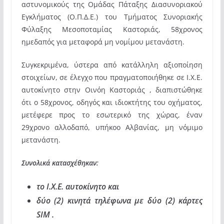
αστυνομικούς
της Ομάδας Πάταξης Διασυνοριακού
Εγκλήματος (Ο.Π.Δ.Ε.) του Τμήματος Συνοριακής
Φύλαξης Μεσοποταμίας Καστοριάς, 58χρονος
ημεδαπός για μεταφορά μη νομίμου μετανάστη.
Συγκεκριμένα, ύστερα από κατάλληλη αξιοποίηση
στοιχείων, σε έλεγχο που πραγματοποιήθηκε σε Ι.Χ.Ε.
αυτοκίνητο στην Οινόη Καστοριάς , διαπιστώθηκε
ότι ο 58χρονος, οδηγός και ιδιοκτήτης του οχήματος,
μετέφερε προς το εσωτερικό της χώρας, έναν
29χρονο αλλοδαπό, υπήκοο Αλβανίας, μη νόμιμο
μετανάστη.
Συνολικά κατασχέθηκαν:
το Ι.Χ.Ε. αυτοκίνητο και
δύο (2) κινητά τηλέφωνα με δύο (2) κάρτες
SIM .