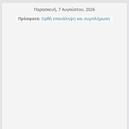
Μετάβαση
Παρασκευή, 7 Αυγούστου, 2026
σε
Πρόσφατα:
Ορθή επανάληψη και συμπλήρωση
περιεχόμενο
ανάκλησης του από 14/01/2021
Σχολιάζοντας σχόλιο για μαχητική
δημοσιογραφία στην Καστοριά
Έρχεται Beer Festival & Walk in the
Sky στην Καστοριά;
Πόσο σανό να αντέξει ο
Καστοριανός;
Τα μεγάλα έργα – επιτυχίες που
“μεταμορφώνουν” την Καστοριά,
σε τίτλους