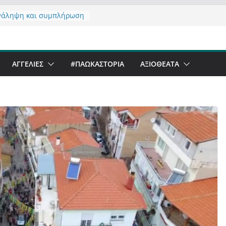
νάληψη και συμπλήρωση
 του από 14/01/2021
τας σχόλιο για μαχητική
αφία στην Καστοριά
er Festival & Walk in the
ΑΓΓΕΛΙΕΣ
#ΠΑΩΚΑΣΤΟΡΙΑ
ΑΞΙΟΘΈΑΤΑ
Καστοριά;
 να αντέξει ο
ός;
 έργα – επιτυχίες που
ώνουν” την Καστοριά,