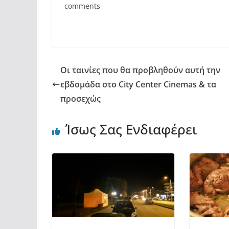
comments
b
A
σ
o
p
τε
o
p
ίτ
k
ε
Οι ταινίες που θα προβληθούν αυτή την
εβδομάδα στο City Center Cinemas & τα
προσεχώς
Ίσως Σας Ενδιαφέρει