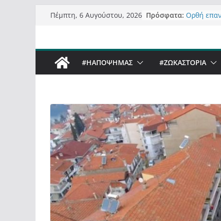
Μετάβαση
Πρόσφατα:
Ορθή επα
Πέμπτη, 6 Αυγούστου, 2026
σε
ανάκλησης
Σχολιάζον
περιεχόμενο
δημοσιογρ
Έρχεται Be
#ΗΑΠΟΨΗΜΑΣ
#ZΩΚΑΣΤΟΡΙΑ
Sky στην 
Πόσο σανό
Καστοριαν
Τα μεγάλα
“μεταμορφ
σε τίτλους