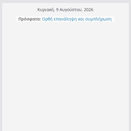
Μετάβαση
Κυριακή, 9 Αυγούστου, 2026
Τα μεγάλα έργα – επιτυχίες που
σε
Πρόσφατα:
“μεταμορφώνουν” την Καστοριά,
περιεχόμενο
σε τίτλους
Ορθή επανάληψη και συμπλήρωση
ανάκλησης του από 14/01/2021
Σχολιάζοντας σχόλιο για μαχητική
δημοσιογραφία στην Καστοριά
Έρχεται Beer Festival & Walk in the
Sky στην Καστοριά;
Πόσο σανό να αντέξει ο
Καστοριανός;