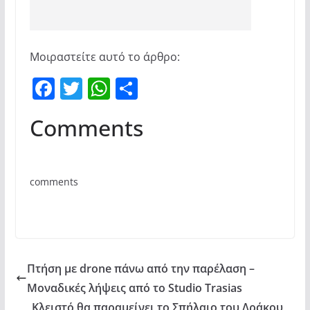
Μοιραστείτε αυτό το άρθρο:
F
T
W
Μ
a
w
h
οι
Comments
c
itt
at
ρ
e
er
s
α
b
A
σ
comments
o
p
τε
o
p
ίτ
k
ε
Πτήση με drone πάνω από την παρέλαση –
Mοναδικές λήψεις από το Studio Trasias
Κλειστό θα παραμείνει το Σπήλαιο του Δράκου