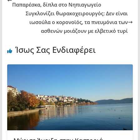
k
ε
Παπαρέσκα, δίπλα στο Νηπιαγωγείο
Συγκλονίζει θωρακοχειρουργός: Δεν είναι
ιωσούλα ο κορονοϊός, τα πνευμόνια των
ασθενών μοιάζουν με ελβετικό τυρί
Ίσως Σας Ενδιαφέρει