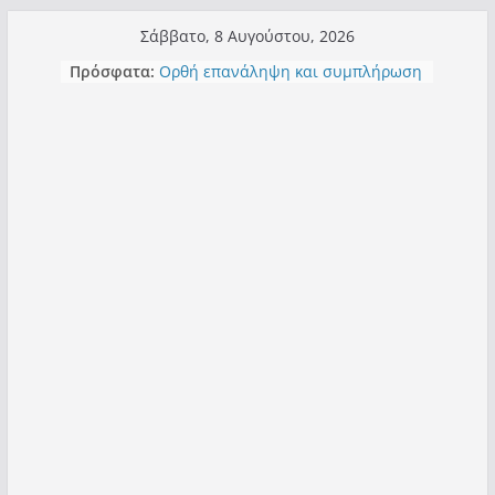
Μετάβαση
Σάββατο, 8 Αυγούστου, 2026
σε
Πρόσφατα:
Ορθή επανάληψη και συμπλήρωση
περιεχόμενο
ανάκλησης του από 14/01/2021
Σχολιάζοντας σχόλιο για μαχητική
δημοσιογραφία στην Καστοριά
Έρχεται Beer Festival & Walk in the
Sky στην Καστοριά;
Πόσο σανό να αντέξει ο
Καστοριανός;
Τα μεγάλα έργα – επιτυχίες που
“μεταμορφώνουν” την Καστοριά,
σε τίτλους