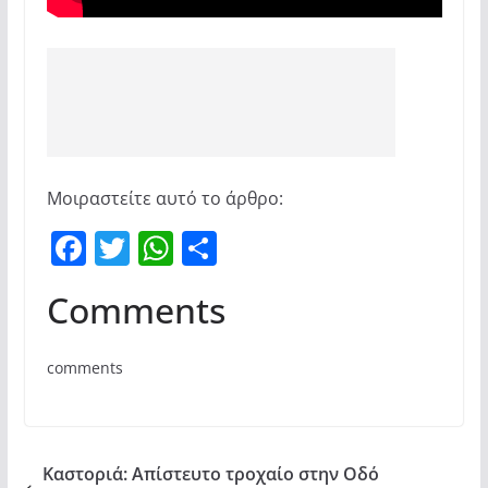
Μοιραστείτε αυτό το άρθρο:
F
T
W
Μ
a
w
h
οι
Comments
c
itt
at
ρ
e
er
s
α
comments
b
A
σ
o
p
τε
o
p
ίτ
Καστοριά: Απίστευτο τροχαίο στην Οδό