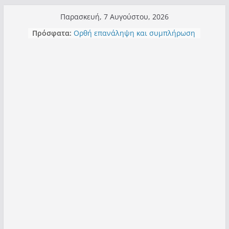
Μετάβαση
Παρασκευή, 7 Αυγούστου, 2026
σε
Πρόσφατα:
Ορθή επανάληψη και συμπλήρωση
περιεχόμενο
ανάκλησης του από 14/01/2021
Σχολιάζοντας σχόλιο για μαχητική
δημοσιογραφία στην Καστοριά
Έρχεται Beer Festival & Walk in the
Sky στην Καστοριά;
Πόσο σανό να αντέξει ο
Καστοριανός;
Τα μεγάλα έργα – επιτυχίες που
“μεταμορφώνουν” την Καστοριά,
σε τίτλους