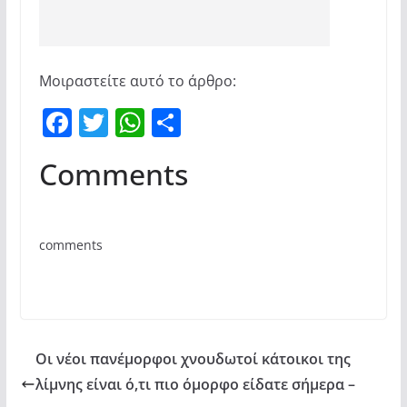
Μοιραστείτε αυτό το άρθρο:
F
T
W
Μ
a
w
h
οι
Comments
c
itt
at
ρ
e
er
s
α
b
A
σ
comments
o
p
τε
o
p
ίτ
k
ε
Οι νέοι πανέμορφοι χνουδωτοί κάτοικοι της
λίμνης είναι ό,τι πιο όμορφο είδατε σήμερα –