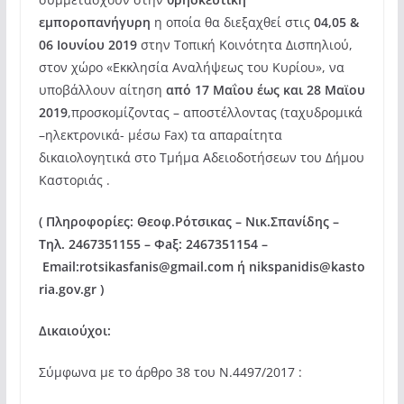
εμποροπανήγυρη
η οποία θα διεξαχθεί στις
04,05 &
06 Ιουνίου 2019
στην Τοπική Κοινότητα Δισπηλιού,
στον χώρο «Εκκλησία Αναλήψεως του Κυρίου», να
υποβάλλουν αίτηση
από 17 Μαΐου έως και 28 Μαϊου
2019
,προσκομίζοντας – αποστέλλοντας (ταχυδρομικά
–ηλεκτρονικά- μέσω Fax) τα απαραίτητα
δικαιολογητικά στο Τμήμα Αδειοδοτήσεων του Δήμου
Καστοριάς .
(
Πληροφορίες: Θεοφ.Ρότσικας – Νικ.Σπανίδης –
Τηλ. 2467351155 – Φ
a
ξ: 2467351154 –
Email
:
rotsikasfanis
@
gmail
.
com
ή
nikspanidis
@
kasto
ria
.
gov
.
gr
)
Δικαιούχοι:
Σύμφωνα με το άρθρο 38 του Ν.4497/2017 :