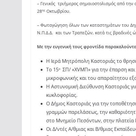
– Γενικός τριήμερος σημαιοστολισμός από την 
ης
28
Οκτωβρίου.
– Φωταγώγηση όλων των καταστημάτων του Δημ
Ν.Π.Δ.Δ. και των Τραπεζών, κατά τις βραδινές ώ
Με την ευγενική τους φροντίδα παρακαλούντα
Η Ιερά Μητρόπολη Καστοριάς το θρησκ
Το 15
ΣΠ/ «XVΜΠ» για την έπαρση και 
ο
μικροφωνικής και του απαραίτητου εξ
Η Αστυνομική Διεύθυνση Καστοριάς για
κυκλοφορίας.
Ο Δήμος Καστοριάς για την τοποθέτησ
γραμμών παρελάσεως, την καθαριότητα
στο Μνημείο Πεσόντων, στην πλατεία
Οι Δ/ντές Α/θμιας και Β/θμιας Εκπαίδε