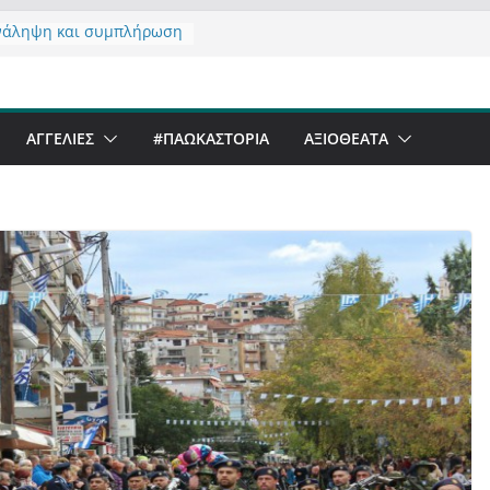
νάληψη και συμπλήρωση
 του από 14/01/2021
τας σχόλιο για μαχητική
αφία στην Καστοριά
er Festival & Walk in the
ΑΓΓΕΛΙΕΣ
#ΠΑΩΚΑΣΤΟΡΙΑ
ΑΞΙΟΘΈΑΤΑ
Καστοριά;
 να αντέξει ο
ός;
 έργα – επιτυχίες που
ώνουν” την Καστοριά,