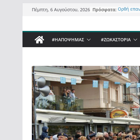
Μετάβαση
Πρόσφατα:
Ορθή επα
Πέμπτη, 6 Αυγούστου, 2026
σε
ανάκλησης
Σχολιάζον
περιεχόμενο
δημοσιογρ
Έρχεται Be
#ΗΑΠΟΨΗΜΑΣ
#ZΩΚΑΣΤΟΡΙΑ
Sky στην 
Πόσο σανό
Καστοριαν
Τα μεγάλα
“μεταμορφ
σε τίτλους