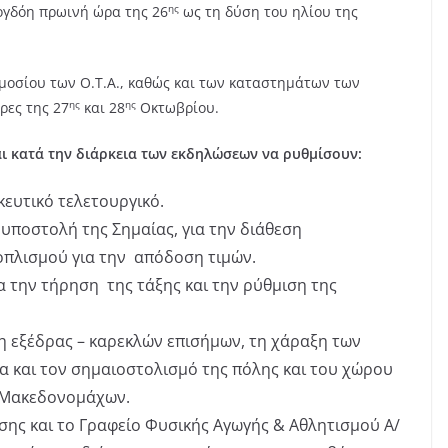
ης
ογδόη πρωινή ώρα της 26
ως τη δύση του ηλίου της
οσίου των Ο.Τ.Α., καθώς και των καταστημάτων των
ης
ης
ρες της 27
και 28
Οκτωβρίου.
ι κατά την διάρκεια των εκδηλώσεων να ρυθμίσουν:
ευτικό τελετουργικό.
υποστολή της Σημαίας, για την διάθεση
οπλισμού για την απόδοση τιμών.
 την τήρηση της τάξης και την ρύθμιση της
η εξέδρας – καρεκλών επισήμων, τη χάραξη των
 και τον σημαιοστολισμό της πόλης και του χώρου
 Μακεδονομάχων.
υσης και το Γραφείο Φυσικής Αγωγής & Αθλητισμού Α/