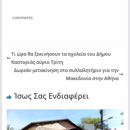
e
er
s
α
b
A
σ
comments
o
p
τε
o
p
ίτ
k
ε
Τι ώρα θα ξεκινήσουν τα σχολεία του Δήμου
Καστοριάς αύριο Τρίτη
Δωρεάν μετακίνηση στο συλλαλητήριο για την
Μακεδονία στην Αθήνα
Ίσως Σας Ενδιαφέρει