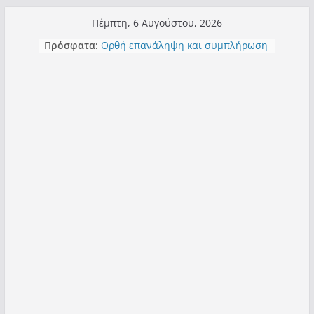
Μετάβαση
Πέμπτη, 6 Αυγούστου, 2026
σε
Πρόσφατα:
Ορθή επανάληψη και συμπλήρωση
περιεχόμενο
ανάκλησης του από 14/01/2021
Σχολιάζοντας σχόλιο για μαχητική
δημοσιογραφία στην Καστοριά
Έρχεται Beer Festival & Walk in the
Sky στην Καστοριά;
Πόσο σανό να αντέξει ο
Καστοριανός;
Τα μεγάλα έργα – επιτυχίες που
“μεταμορφώνουν” την Καστοριά,
σε τίτλους