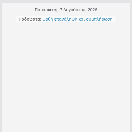
Μετάβαση
Παρασκευή, 7 Αυγούστου, 2026
σε
Πρόσφατα:
Ορθή επανάληψη και συμπλήρωση
περιεχόμενο
ανάκλησης του από 14/01/2021
Σχολιάζοντας σχόλιο για μαχητική
δημοσιογραφία στην Καστοριά
Έρχεται Beer Festival & Walk in the
Sky στην Καστοριά;
Πόσο σανό να αντέξει ο
Καστοριανός;
Τα μεγάλα έργα – επιτυχίες που
“μεταμορφώνουν” την Καστοριά,
σε τίτλους