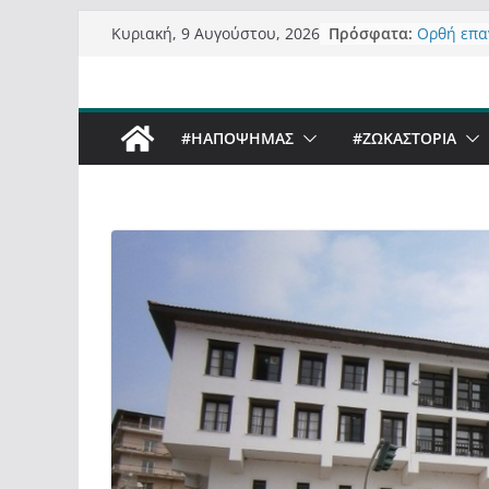
Μετάβαση
Πρόσφατα:
Ορθή επα
Κυριακή, 9 Αυγούστου, 2026
σε
ανάκληση
Σχολιάζον
περιεχόμενο
δημοσιογ
Έρχεται B
#ΗΑΠΟΨΗΜΑΣ
#ZΩΚΑΣΤΟΡΙΑ
Sky στην 
Πόσο σανό
Καστορια
Τα μεγάλα
“μεταμορ
σε τίτλου