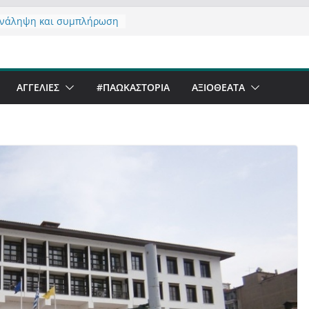
νάληψη και συμπλήρωση
ς του από 14/01/2021
τας σχόλιο για μαχητική
ραφία στην Καστοριά
eer Festival & Walk in the
ΑΓΓΕΛΙΕΣ
#ΠΑΩΚΑΣΤΟΡΙΑ
ΑΞΙΟΘΈΑΤΑ
Καστοριά;
 να αντέξει ο
νός;
 έργα – επιτυχίες που
φώνουν” την Καστοριά,
ς