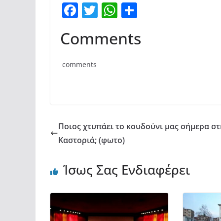
F
T
W
Μ
a
w
h
οι
Comments
c
itt
at
ρ
e
er
s
α
comments
b
A
σ
o
p
τε
o
p
ίτ
k
ε
Ποιος χτυπάει το κουδούνι μας σήμερα σ
Καστοριά; (φωτο)
Ίσως Σας Ενδιαφέρει