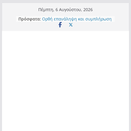
Μετάβαση
Πέμπτη, 6 Αυγούστου, 2026
σε
Πρόσφατα:
Ορθή επανάληψη και συμπλήρωση
περιεχόμενο
ανάκλησης του από 14/01/2021
Σχολιάζοντας σχόλιο για μαχητική
δημοσιογραφία στην Καστοριά
Έρχεται Beer Festival & Walk in the
Sky στην Καστοριά;
Πόσο σανό να αντέξει ο
Καστοριανός;
Τα μεγάλα έργα – επιτυχίες που
“μεταμορφώνουν” την Καστοριά,
σε τίτλους