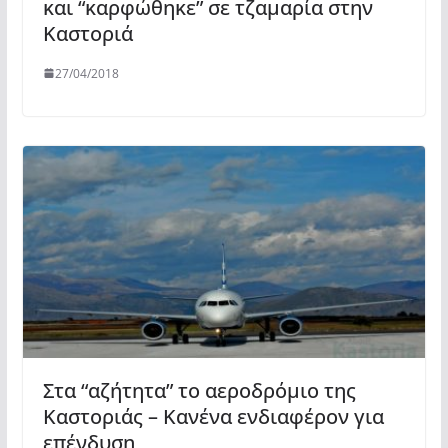
και “καρφώθηκε” σε τζαμαρία στην
Καστοριά
27/04/2018
Στα “αζήτητα” το αεροδρόμιο της
Καστοριάς – Κανένα ενδιαφέρον για
επένδυση