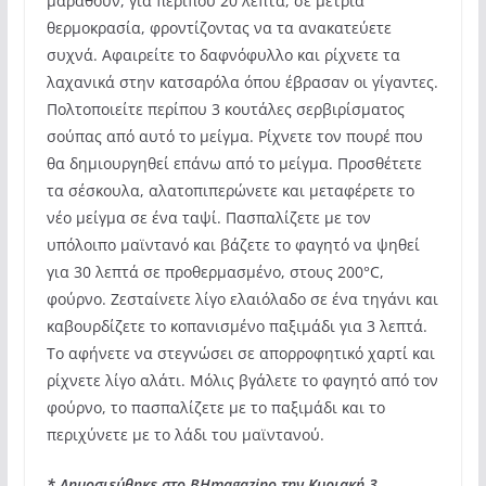
μαραθούν, για περίπου 20 λεπτά, σε μέτρια
θερμοκρασία, φροντίζοντας να τα ανακατεύετε
συχνά. Αφαιρείτε το δαφνόφυλλο και ρίχνετε τα
λαχανικά στην κατσαρόλα όπου έβρασαν οι γίγαντες.
Πολτοποιείτε περίπου 3 κουτάλες σερβιρίσματος
σούπας από αυτό το μείγμα. Ρίχνετε τον πουρέ που
θα δημιουργηθεί επάνω από το μείγμα. Προσθέτετε
τα σέσκουλα, αλατοπιπερώνετε και μεταφέρετε το
νέο μείγμα σε ένα ταψί. Πασπαλίζετε με τον
υπόλοιπο μαϊντανό και βάζετε το φαγητό να ψηθεί
για 30 λεπτά σε προθερμασμένο, στους 200°C,
φούρνο. Ζεσταίνετε λίγο ελαιόλαδο σε ένα τηγάνι και
καβουρδίζετε το κοπανισμένο παξιμάδι για 3 λεπτά.
Το αφήνετε να στεγνώσει σε απορροφητικό χαρτί και
ρίχνετε λίγο αλάτι. Μόλις βγάλετε το φαγητό από τον
φούρνο, το πασπαλίζετε με το παξιμάδι και το
περιχύνετε με το λάδι του μαϊντανού.
* Δημοσιεύθηκε στο BHmagazino την Κυριακή 3