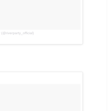
στις
(@riverparty_official)
Αύγ 5, 2016, 5:58πμ