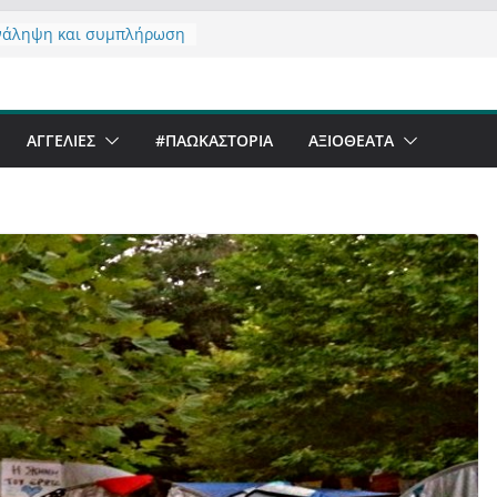
νάληψη και συμπλήρωση
 του από 14/01/2021
τας σχόλιο για μαχητική
αφία στην Καστοριά
er Festival & Walk in the
ΑΓΓΕΛΙΕΣ
#ΠΑΩΚΑΣΤΟΡΙΑ
ΑΞΙΟΘΈΑΤΑ
Καστοριά;
 να αντέξει ο
ός;
 έργα – επιτυχίες που
ώνουν” την Καστοριά,