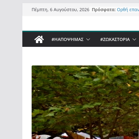
Μετάβαση
Πρόσφατα:
Ορθή επα
Πέμπτη, 6 Αυγούστου, 2026
σε
ανάκλησης
Σχολιάζον
περιεχόμενο
δημοσιογρ
Έρχεται Be
#ΗΑΠΟΨΗΜΑΣ
#ZΩΚΑΣΤΟΡΙΑ
Sky στην 
Πόσο σανό
Καστοριαν
Τα μεγάλα
“μεταμορφ
σε τίτλους