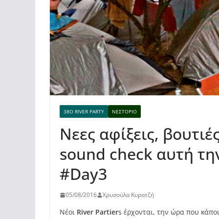
38Ο RIVER PARTY
ΝΕΣΤΌΡΙΟ
Νεες αφίξεις, βουτιέ
sound check αυτή την
#Day3
05/08/2016
Χρυσούλα Κυρατζή
Νέοι
River Partier
s έρχονται, την ώρα που κάπο