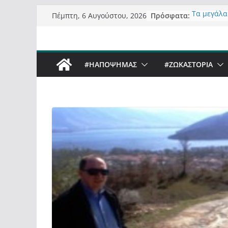
Μετάβαση
Πρόσφατα:
Τα μεγάλα
Πέμπτη, 6 Αυγούστου, 2026
σε
“μεταμορφ
σε τίτλους
περιεχόμενο
Ορθή επα
ανάκλησης
#ΗΑΠΟΨΗΜΑΣ
#ZΩΚΑΣΤΟΡΙΑ
Σχολιάζον
δημοσιογρ
Έρχεται Be
Sky στην 
Πόσο σανό
Καστοριαν