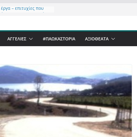
 έργα – επιτυχίες που
ώνουν” την Καστοριά,
νάληψη και συμπλήρωση
 του από 14/01/2021
ΑΓΓΕΛΙΕΣ
#ΠΑΩΚΑΣΤΟΡΙΑ
ΑΞΙΟΘΈΑΤΑ
τας σχόλιο για μαχητική
αφία στην Καστοριά
er Festival & Walk in the
Καστοριά;
 να αντέξει ο
ός;