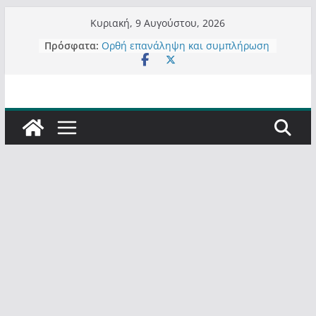
Μετάβαση
Κυριακή, 9 Αυγούστου, 2026
σε
Πρόσφατα:
Ορθή επανάληψη και συμπλήρωση
περιεχόμενο
ανάκλησης του από 14/01/2021
Σχολιάζοντας σχόλιο για μαχητική
δημοσιογραφία στην Καστοριά
Έρχεται Beer Festival & Walk in the
Sky στην Καστοριά;
Πόσο σανό να αντέξει ο
Καστοριανός;
Τα μεγάλα έργα – επιτυχίες που
“μεταμορφώνουν” την Καστοριά,
σε τίτλους