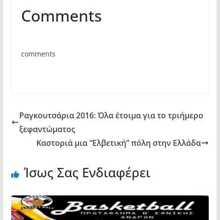
a
w
h
οι
Comments
c
itt
at
ρ
e
er
s
α
b
A
σ
comments
o
p
τε
o
p
ίτ
k
ε
Ραγκουτσάρια 2016: Όλα έτοιμα για το τριήμερο
ξεφαντώματος
Καστοριά μια “Ελβετική” πόλη στην Ελλάδα
Ίσως Σας Ενδιαφέρει