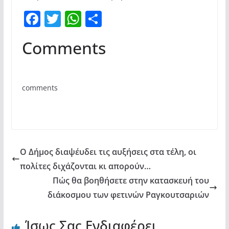
F
T
W
Μ
a
w
h
οι
Comments
c
itt
at
ρ
e
er
s
α
b
A
σ
comments
o
p
τε
o
p
ίτ
k
ε
Ο Δήμος διαψέυδει τις αυξήσεις στα τέλη, οι
πολίτες διχάζονται κι απορούν…
Πώς θα βοηθήσετε στην κατασκευή του
διάκοσμου των φετινών Ραγκουτσαριών
Ίσως Σας Ενδιαφέρει