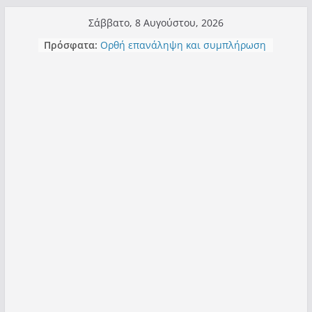
Μετάβαση
Σάββατο, 8 Αυγούστου, 2026
σε
Πρόσφατα:
Ορθή επανάληψη και συμπλήρωση
περιεχόμενο
ανάκλησης του από 14/01/2021
Σχολιάζοντας σχόλιο για μαχητική
δημοσιογραφία στην Καστοριά
Έρχεται Beer Festival & Walk in the
Sky στην Καστοριά;
Πόσο σανό να αντέξει ο
Καστοριανός;
Τα μεγάλα έργα – επιτυχίες που
“μεταμορφώνουν” την Καστοριά,
σε τίτλους