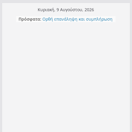
Μετάβαση
Κυριακή, 9 Αυγούστου, 2026
σε
Πρόσφατα:
Ορθή επανάληψη και συμπλήρωση
περιεχόμενο
ανάκλησης του από 14/01/2021
Σχολιάζοντας σχόλιο για μαχητική
δημοσιογραφία στην Καστοριά
Έρχεται Beer Festival & Walk in the
Sky στην Καστοριά;
Πόσο σανό να αντέξει ο
Καστοριανός;
Τα μεγάλα έργα – επιτυχίες που
“μεταμορφώνουν” την Καστοριά,
σε τίτλους