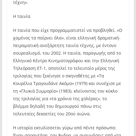
τέχνη».
Η ταινία
Η ταινία που είχε προγραμματιστεί να προβληθεί, «Ο
χαμένος τα παίρνει όλα», είναι ελληνική δραματική-
πειραματική-ανεξάρτητη ταινία τέχνης, με έντονο
σουρεαλισμό, του 2002. Η ταινία, παραγωγής από το
Ελληνικό Κέντρο Κινηματογράφου και την Ελληνική
Τηλεόραση ET-1, αποτελεί το τελευταίο μέρος της
τριλογίας που ξεκίνησε ο σκηνοθέτης με «Τα
Κουρέλια Τραγουδάνε Ακόμα» (1979) και συνέχισε με
τη «Γλυκιά Συμμορία» (1983), κλείνοντας τον κύκλο
της τριλογίας για «τα χρόνια της χολέρας», το
βλέμμα δηλαδή του δημιουργού πάνω στις
τελευταίες δεκαετίες του 20ού αιώνα.
Η ιστορία εκτυλίσσεται γύρω από πέντε πρόσωπα:
Έναν σαραντάρη, τον Άνδρα, με αναμνήσεις από «τα