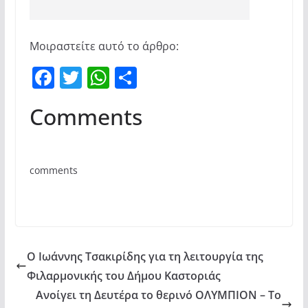
Μοιραστείτε αυτό το άρθρο:
F
T
W
Μ
a
w
h
οι
Comments
c
itt
at
ρ
e
er
s
α
b
A
σ
comments
o
p
τε
o
p
ίτ
k
ε
Ο Ιωάννης Τσακιρίδης για τη λειτουργία της
Φιλαρμονικής του Δήμου Καστοριάς
Ανοίγει τη Δευτέρα το θερινό ΟΛΥΜΠΙΟΝ – Το