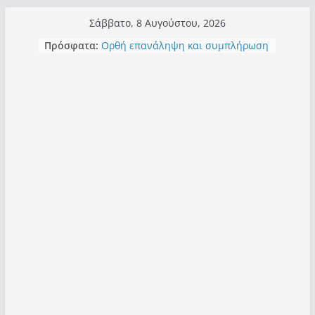
Μετάβαση
Σάββατο, 8 Αυγούστου, 2026
σε
Πρόσφατα:
Τα μεγάλα έργα – επιτυχίες που
περιεχόμενο
“μεταμορφώνουν” την Καστοριά,
σε τίτλους
Ορθή επανάληψη και συμπλήρωση
ανάκλησης του από 14/01/2021
Σχολιάζοντας σχόλιο για μαχητική
δημοσιογραφία στην Καστοριά
Έρχεται Beer Festival & Walk in the
Sky στην Καστοριά;
Πόσο σανό να αντέξει ο
Καστοριανός;