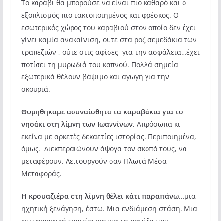
Το καράβι θα μπορούσε να είναι πιο καθαρό και ο
εξοπλισμός πιο τακτοποιημένος και φρέσκος. Ο
εσωτερικός χώρος του καραβιού στον οποίο δεν έχει
γίνει καμία ανακαίνιση, ουτε στα ροζ σεμεδάκια των
τραπεζιών , ούτε στις αφίσες για την ασφάλεια…έχει
ποτίσει τη μυρωδιά του καπνού. Πολλά σημεία
εξωτερικά θέλουν βάψιμο και αγωγή για την
σκουριά.
Θυμηθηκαμε ασυναίσθητα τα καραβάκια για το
νησάκι στη λίμνη των Ιωαννίνων.
Απρόσωπα κι
εκείνα με αρκετές δεκαετίες ιστορίας. Περιποιημένα,
όμως. Διεκπεραιώνουν άψογα τον σκοπό τους, να
μεταφέρουν. Λειτουργούν σαν Πλωτά Μέσα
Μεταφοράς.
Η κρουαζιέρα στη λίμνη θέλει κάτι παραπάνω.
..μια
ηχητική ξενάγηση, έστω. Μια ενδιάμεση στάση. Μια
φωτογραφική ενημέρωση για τη πανίδα που