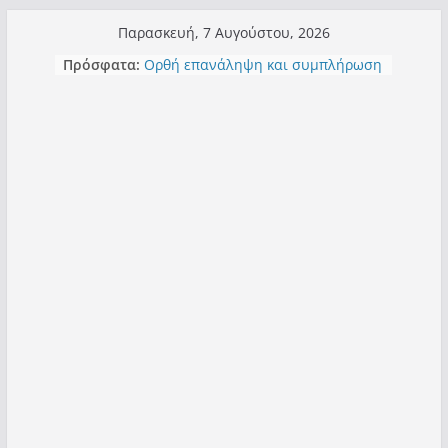
Μετάβαση
Παρασκευή, 7 Αυγούστου, 2026
σε
Πρόσφατα:
Ορθή επανάληψη και συμπλήρωση
περιεχόμενο
ανάκλησης του από 14/01/2021
Σχολιάζοντας σχόλιο για μαχητική
δημοσιογραφία στην Καστοριά
Έρχεται Beer Festival & Walk in the
Sky στην Καστοριά;
Πόσο σανό να αντέξει ο
Καστοριανός;
Τα μεγάλα έργα – επιτυχίες που
“μεταμορφώνουν” την Καστοριά,
σε τίτλους