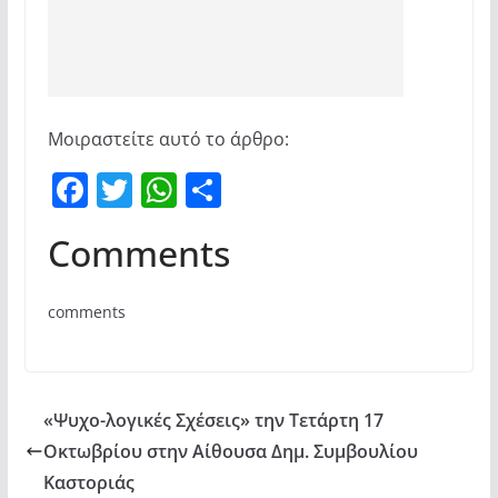
Μοιραστείτε αυτό το άρθρο:
F
T
W
Μ
a
w
h
οι
Comments
c
itt
at
ρ
e
er
s
α
comments
b
A
σ
o
p
τε
o
p
ίτ
«Ψυχο-λογικές Σχέσεις» την Τετάρτη 17
k
ε
Οκτωβρίου στην Αίθουσα Δημ. Συμβουλίου
Καστοριάς