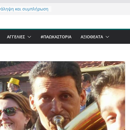
νάληψη και συμπλήρωση
 του από 14/01/2021
τας σχόλιο για μαχητική
αφία στην Καστοριά
er Festival & Walk in the
ΑΓΓΕΛΙΕΣ
#ΠΑΩΚΑΣΤΟΡΙΑ
ΑΞΙΟΘΈΑΤΑ
Καστοριά;
 να αντέξει ο
ός;
 έργα – επιτυχίες που
ώνουν” την Καστοριά,