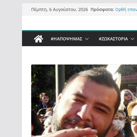
Μετάβαση
Πρόσφατα:
Ορθή επα
Πέμπτη, 6 Αυγούστου, 2026
σε
ανάκλησης
Σχολιάζον
περιεχόμενο
δημοσιογρ
Έρχεται Be
#ΗΑΠΟΨΗΜΑΣ
#ZΩΚΑΣΤΟΡΙΑ
Sky στην 
Πόσο σανό
Καστοριαν
Τα μεγάλα
“μεταμορφ
σε τίτλους