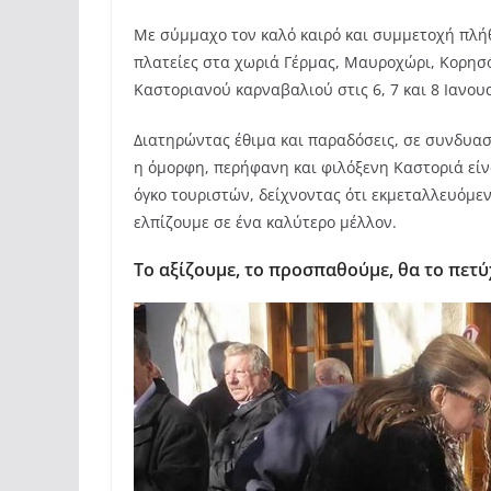
Με σύμμαχο τον καλό καιρό και συμμετοχή πλήθ
πλατείες στα χωριά Γέρμας, Μαυροχώρι, Κορησό
Kαστοριανού καρναβαλιού στις 6, 7 και 8 Ιανου
Διατηρώντας έθιμα και παραδόσεις, σε συνδυασμ
η όμορφη, περήφανη και φιλόξεν
η Καστοριά είν
όγκο τουριστών, δείχνοντας ότι εκμεταλλευόμε
ελπίζουμε σε ένα καλύτερο μέλλον.
Το αξίζουμε, το προσπαθούμε, θα το πετύ