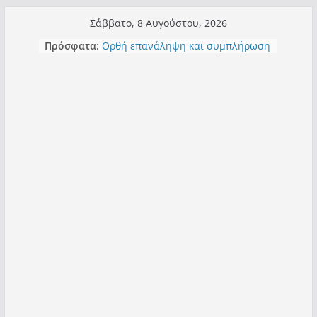
Μετάβαση
Σάββατο, 8 Αυγούστου, 2026
σε
Πρόσφατα:
Ορθή επανάληψη και συμπλήρωση
περιεχόμενο
ανάκλησης του από 14/01/2021
Σχολιάζοντας σχόλιο για μαχητική
δημοσιογραφία στην Καστοριά
Έρχεται Beer Festival & Walk in the
Sky στην Καστοριά;
Πόσο σανό να αντέξει ο
Καστοριανός;
Τα μεγάλα έργα – επιτυχίες που
“μεταμορφώνουν” την Καστοριά,
σε τίτλους