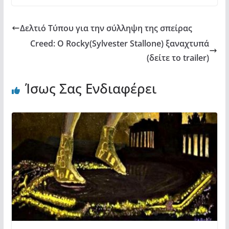
k
ε
Δελτιό Τύπου για την σύλληψη της σπείρας
Creed: Ο Rocky(Sylvester Stallone) ξαναχτυπά
(δείτε το trailer)
Ίσως Σας Ενδιαφέρει