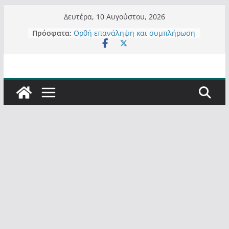
Μετάβαση
Δευτέρα, 10 Αυγούστου, 2026
σε
Πρόσφατα:
Ορθή επανάληψη και συμπλήρωση
περιεχόμενο
ανάκλησης του από 14/01/2021
Σχολιάζοντας σχόλιο για μαχητική
δημοσιογραφία στην Καστοριά
Έρχεται Beer Festival & Walk in the
Sky στην Καστοριά;
Πόσο σανό να αντέξει ο
Καστοριανός;
Τα μεγάλα έργα – επιτυχίες που
“μεταμορφώνουν” την Καστοριά,
σε τίτλους