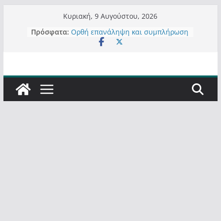
Μετάβαση
Κυριακή, 9 Αυγούστου, 2026
σε
Πρόσφατα:
Ορθή επανάληψη και συμπλήρωση
περιεχόμενο
ανάκλησης του από 14/01/2021
Σχολιάζοντας σχόλιο για μαχητική
δημοσιογραφία στην Καστοριά
Έρχεται Beer Festival & Walk in the
Sky στην Καστοριά;
Πόσο σανό να αντέξει ο
Καστοριανός;
Τα μεγάλα έργα – επιτυχίες που
“μεταμορφώνουν” την Καστοριά,
σε τίτλους