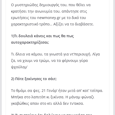
Ο μυστηριώδης δημιουργός του, που θέλει να
κρατήσει την ανωνυμία του, απάντησε στις
ερωτήσεις του newmoney.gr με το δικό του
χαρακτηριστικό τρόπο… Αξίζει να το διαβάσετε.
1)Τι δουλειά κάνεις και πως θα πως
αυτοχαρακτηρίζεσαι;
Τι δλεια να κάμου, τα γνωστά για ντ’περιουχή. Λίγα
ζα, να χουμι να τρώμι, να τα φέρνουμι γύρα
ψχούλαμ’
2) Πότε ξεκίνησες το σάιτ;
To θμάμι σα ψες. 21 Γενάρ’ ήταν μιτά απ’ κατ’ τσίπρα.
Μπήκα στο λαπιτόπ κι ξικίνσα. Η μάναμ φώναζι
γκαβώθκις απαν στο κτι αλλά δεν τν’ακσα.