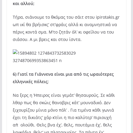
και αλλού;
Τήρα, σιάνουμε το θκόμας του σάιτ στου ipirotakis.gr
ωπ ικί θα βρήισκς’ στ’φράις αλλά κι αναμνηστικά να
πέρνς κοντά σμα. Μ’το ζητάν όλ’ κι οφείλου να του
σιάσου. Α μι βρεις και στου ίσντα.
6) Γιατί τα Γιάννενα είναι μια από τις ωραιότερες
ελληνικές πόλεις;
Να ξερς η Ήπειρος είναι γεμάτ’ θησαυρούς. Σε κάθι
λθαρ πως θα σκώις θαναβρις κάτ’ μουναδικό. Δεν
ξιχουρίζου μίνια μόνο πόλ’ . Για τιμένα κάθι γωνιά
έχει τη δικιάτς’ χάρ κ’είνι η πιο καλύτερ’ πιριουχή
απ΄ολούθι. Θελς βνα έχ’, θελς, πουτάμια έχ’, θελς
λαγκάδια, θελς’ να πλατσουρίης. Τα πάντα έχ’.