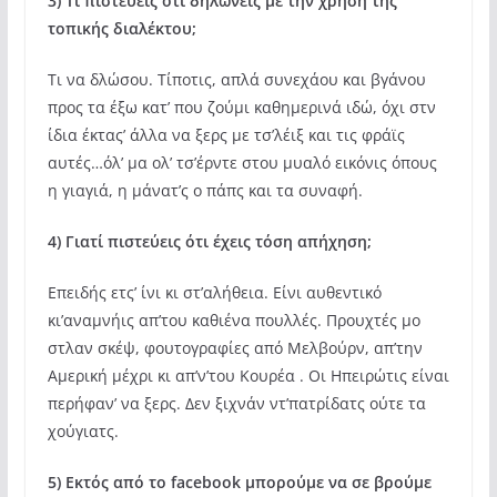
3) Τι πιστεύεις ότι δηλώνεις με την χρήση της
τοπικής διαλέκτου;
Τι να δλώσου. Τίποτις, απλά συνεχάου και βγάνου
προς τα έξω κατ’ που ζούμι καθημερινά ιδώ, όχι στν
ίδια έκτας’ άλλα να ξερς με τσ’λέιξ και τις φράϊς
αυτές…όλ’ μα ολ’ τσ’έρντε στου μυαλό εικόνις όπους
η γιαγιά, η μάνατ’ς ο πάπς και τα συναφή.
4) Γιατί πιστεύεις ότι έχεις τόση απήχηση;
Επειδής ετς’ ίνι κι στ’αλήθεια. Είνι αυθεντικό
κι’αναμνήις απ’του καθιένα πουλλές. Προυχτές μο
στλαν σκέψ, φουτογραφίες από Μελβούρν, απ’την
Αμερική μέχρι κι απ’ν’του Κουρέα . Οι Ηπειρώτις είναι
περήφαν’ να ξερς. Δεν ξιχνάν ντ’πατρίδατς ούτε τα
χούγιατς.
5) Εκτός από το facebook μπορούμε να σε βρούμε