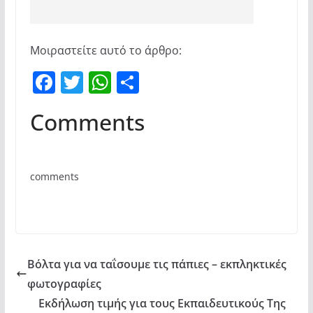
Μοιραστείτε αυτό το άρθρο:
F
T
W
Μ
a
w
h
οι
Comments
c
itt
at
ρ
e
er
s
α
b
A
σ
comments
o
p
τε
o
p
ίτ
k
ε
Βόλτα για να ταΐσουμε τις πάπιες – εκπληκτικές
φωτογραφίες
Εκδήλωση τιμής για τους Εκπαιδευτικούς Της