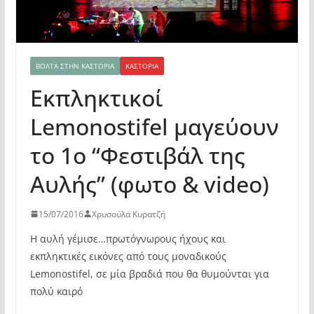
ΒΌΛΤΑ ΣΤΗΝ ΚΑΣΤΟΡΙΆ
ΚΑΣΤΟΡΙΆ
Εκπληκτικοί
Lemonostifel μαγεύουν
το 1ο “Φεστιβάλ της
Αυλής” (φωτο & video)
15/07/2016
Χρυσούλα Κυρατζή
Η αυλή γέμισε…πρωτόγνωρους ήχους και
εκπληκτικές εικόνες από τους μοναδικούς
Lemonostifel, σε μία βραδιά που θα θυμούνται για
πολύ καιρό