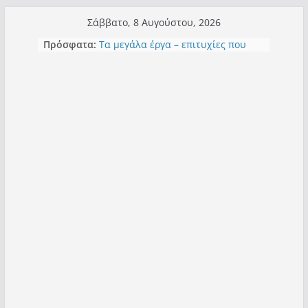
Μετάβαση
Σάββατο, 8 Αυγούστου, 2026
σε
Πόσο σανό να αντέξει ο
Πρόσφατα:
Καστοριανός;
περιεχόμενο
Τα μεγάλα έργα – επιτυχίες που
“μεταμορφώνουν” την Καστοριά,
σε τίτλους
Ορθή επανάληψη και συμπλήρωση
ανάκλησης του από 14/01/2021
Σχολιάζοντας σχόλιο για μαχητική
δημοσιογραφία στην Καστοριά
Έρχεται Beer Festival & Walk in the
Sky στην Καστοριά;