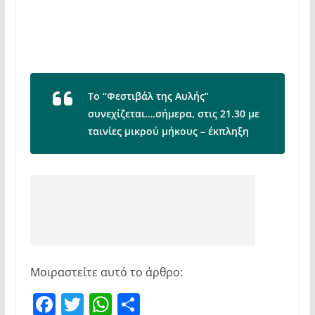
Το “Φεστιβάλ της Αυλής”
συνεχίζεται….σήμερα, στις 21.30 με
ταινίες μικρού μήκους – έκπληξη
Μοιραστείτε αυτό το άρθρο:
F
T
W
Μ