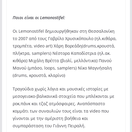
Ποιοι είναι οι Lemonostifel:
Οι Lemonostifel δημιουργήθηκαν στη Θεσσαλονίκη
το 2007 από τους Γαβρίλο Χρυσικόπουλο (ηλ.κιθάρα,
τρομπέτα, video art) Χάρη Βορεάδη(drums,κρουστά,
πλήκτρα, samplers) Νέστορα Καποδίστρια (ηλ.ακ.
κιθάρα) Μιχάλη Βρέττα (βιολί, μελλόντικα) Πανού
Μανού (μπάσο, loops, samplers) Νίκο Μαγνήσαλη
(drums, κρουστά, κλαρίνο)
Τραγούδια χωρίς λόγια και μουσικές ιστορίες με
μεσογειακο-βαλκανικά στοιχεία που μπλέκονται με
ροκ,πάνκ και τζαζ ατμόσφαιρες. Αναπόσπαστο
κομμάτι των συναυλιών τους είναι τα video που
γίνονται με την αμέριστη βοήθεια και
συμπαράσταση του Γιάννη Πειραλή.