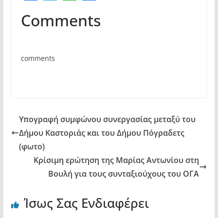
a
w
h
οι
Comments
c
itt
at
ρ
e
er
s
α
b
A
σ
comments
o
p
τε
o
p
ίτ
k
ε
Υπογραφή συμφώνου συνεργασίας μεταξύ του
Δήμου Καστοριάς και του Δήμου Πόγραδετς
(φωτο)
Κρίσιμη ερώτηση της Μαρίας Αντωνίου στη
Βουλή για τους συνταξιούχους του ΟΓΑ
Ίσως Σας Ενδιαφέρει