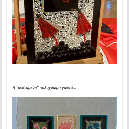
Η “ανθισμένη” πολύχρωμη γωνιά…