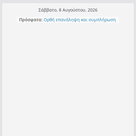
Μετάβαση
Σάββατο, 8 Αυγούστου, 2026
σε
Πρόσφατα:
Τα μεγάλα έργα – επιτυχίες που
περιεχόμενο
“μεταμορφώνουν” την Καστοριά,
σε τίτλους
Ορθή επανάληψη και συμπλήρωση
ανάκλησης του από 14/01/2021
Σχολιάζοντας σχόλιο για μαχητική
δημοσιογραφία στην Καστοριά
Έρχεται Beer Festival & Walk in the
Sky στην Καστοριά;
Πόσο σανό να αντέξει ο
Καστοριανός;