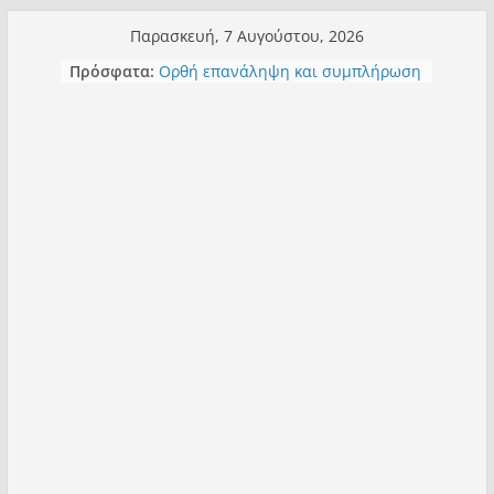
Μετάβαση
Παρασκευή, 7 Αυγούστου, 2026
σε
Πρόσφατα:
Ορθή επανάληψη και συμπλήρωση
περιεχόμενο
ανάκλησης του από 14/01/2021
Σχολιάζοντας σχόλιο για μαχητική
δημοσιογραφία στην Καστοριά
Έρχεται Beer Festival & Walk in the
Sky στην Καστοριά;
Πόσο σανό να αντέξει ο
Καστοριανός;
Τα μεγάλα έργα – επιτυχίες που
“μεταμορφώνουν” την Καστοριά,
σε τίτλους