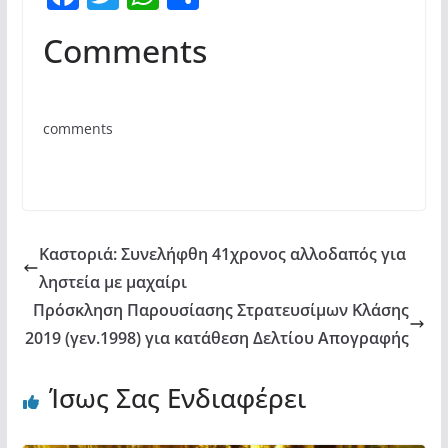
a
w
h
οι
Comments
c
itt
at
ρ
e
er
s
α
b
A
σ
comments
o
p
τε
o
p
ίτ
k
ε
Καστοριά: Συνελήφθη 41χρονος αλλοδαπός για
ληστεία με μαχαίρι
Πρόσκληση Παρουσίασης Στρατευσίμων Κλάσης
2019 (γεν.1998) για κατάθεση Δελτίου Απογραφής
Ίσως Σας Ενδιαφέρει