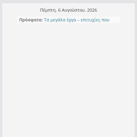
Μετάβαση
Πέμπτη, 6 Αυγούστου, 2026
σε
Πρόσφατα:
Τα μεγάλα έργα – επιτυχίες που
περιεχόμενο
“μεταμορφώνουν” την Καστοριά,
σε τίτλους
Ορθή επανάληψη και συμπλήρωση
ανάκλησης του από 14/01/2021
Σχολιάζοντας σχόλιο για μαχητική
δημοσιογραφία στην Καστοριά
Έρχεται Beer Festival & Walk in the
Sky στην Καστοριά;
Πόσο σανό να αντέξει ο
Καστοριανός;