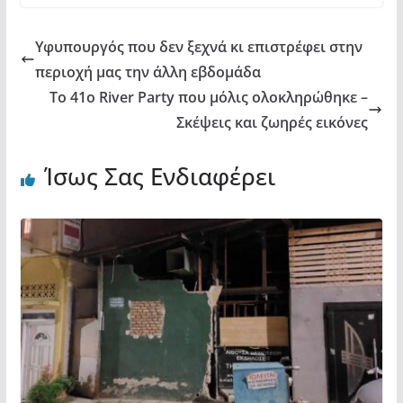
k
ε
Υφυπουργός που δεν ξεχνά κι επιστρέφει στην
περιοχή μας την άλλη εβδομάδα
Το 41ο River Party που μόλις ολοκληρώθηκε –
Σκέψεις και ζωηρές εικόνες
Ίσως Σας Ενδιαφέρει