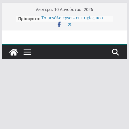
Μετάβαση
Δευτέρα, 10 Αυγούστου, 2026
σε
Πρόσφατα:
Τα μεγάλα έργα – επιτυχίες που
περιεχόμενο
“μεταμορφώνουν” την Καστοριά,
σε τίτλους
Ορθή επανάληψη και συμπλήρωση
ανάκλησης του από 14/01/2021
Σχολιάζοντας σχόλιο για μαχητική
δημοσιογραφία στην Καστοριά
Έρχεται Beer Festival & Walk in the
Sky στην Καστοριά;
Πόσο σανό να αντέξει ο
Καστοριανός;