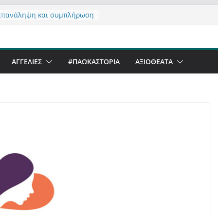
επανάληψη και συμπλήρωση
ησης του από 14/01/2021
ζοντας σχόλιο για μαχητική
ιογραφία στην Καστοριά
ι Beer Festival & Walk in the
ΑΓΓΕΛΙΕΣ
#ΠΑΩΚΑΣΤΟΡΙΑ
ΑΞΙΟΘΈΑΤΑ
ην Καστοριά;
ανό να αντέξει ο
ριανός;
άλα έργα – επιτυχίες που
μορφώνουν” την Καστοριά,
λους