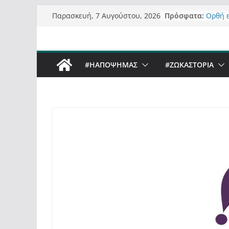
Μετάβαση
Πρόσφατα:
Ορθή 
Παρασκευή, 7 Αυγούστου, 2026
σε
ανάκλ
Σχολιά
περιεχόμενο
δημοσ
Έρχετα
#ΗΑΠΟΨΗΜΑΣ
#ZΩΚΑΣΤΟΡΙΑ
Sky στ
Πόσο σ
Καστο
Τα μεγ
“μετα
σε τίτ