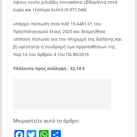
ύψους εννέα χιλιάδες εννιακόσια εβδομήντα επτά
ευρώ και τέσσερα λεπτά (9.977,04)€
υπάρχει πίστωση στον ΚΑΕ 15.6481.01 του
Προϋπολογισμού έτους 2020 και δεσμεύθηκε
ισόποση πίστωση για την πληρωμή της δαπάνης και
β) υφίσταται η συνδρομή των προϋποθέσεων της
παρ.1α του άρθρου 4 του ΠΔ 80/2016
Υπόλοιπο προς ανάληψη : 32,14 €
Μοιραστείτε αυτό το άρθρο:
F
T
W
Μ