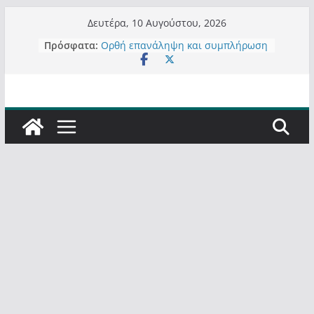
Μετάβαση
Δευτέρα, 10 Αυγούστου, 2026
σε
Πρόσφατα:
Ορθή επανάληψη και συμπλήρωση
περιεχόμενο
ανάκλησης του από 14/01/2021
Σχολιάζοντας σχόλιο για μαχητική
δημοσιογραφία στην Καστοριά
Έρχεται Beer Festival & Walk in the
Sky στην Καστοριά;
Πόσο σανό να αντέξει ο
Καστοριανός;
Τα μεγάλα έργα – επιτυχίες που
“μεταμορφώνουν” την Καστοριά,
σε τίτλους