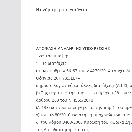
Η ανάρτηση στη Διαύγεια:
ΑΠΟΦΑΣΗ ΑΝΑΛΗΨΗΣ ΥΠΟΧΡΕΩΣΗΣ
Έχοντας υπόψη:
1. Τις διατάξεις:
α) των άρθρων 66-67 του ν.4270/2014 «Αρχές δ
Οδηγίας 2011/85/ΕΕ) –
δημόσιο λογιστικό και άλλες διατάξεις» (A’143) 
β) Της περίπτ. ε’ της παρ. 1 του άρθρου 58 του 
άρθρου 203 του Ν.4555/2018
(Α’ 133) και τροποποιήθηκε με την παρ.1 του άρ
γ) του πδ 80/2016 «Ανάληψη υποχρεώσεων από τ
δ) του νόμου 3463/2006 Κύρωση του Κώδικα Δήμ
της Αυτοδιοίκησης και της