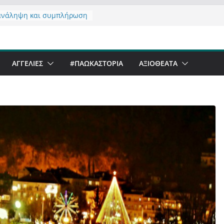
ανάληψη και συμπλήρωση
ς του από 14/01/2021
ντας σχόλιο για μαχητική
ραφία στην Καστοριά
eer Festival & Walk in the
ΑΓΓΕΛΙΕΣ
#ΠΑΩΚΑΣΤΟΡΙΑ
ΑΞΙΟΘΈΑΤΑ
 Καστοριά;
ό να αντέξει ο
νός;
α έργα – επιτυχίες που
φώνουν” την Καστοριά,
υς