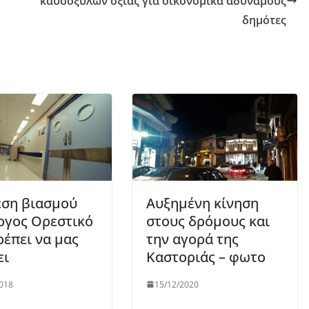
καυσόξυλων οξιάς για οικονομικά αδύναμους
δημότες
ση βιασμού
Αυξημένη κίνηση
ργος Ορεστικό
στους δρόμους και
ρέπει να μας
την αγορά της
ει
Καστοριάς – φωτο
018
15/12/2020