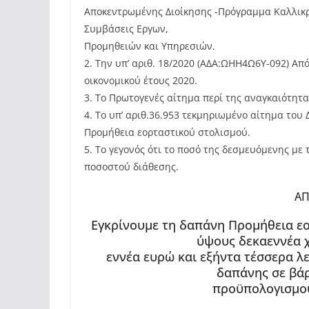
Αποκεντρωμένης Διοίκησης -Πρόγραμμα Καλλικρά
Συμβάσεις Εργων,
Προμηθειών και Υπηρεσιών.
2. Την υπ’ αριθ. 18/2020 (ΑΔΑ:ΩΗΗ4Ω6Υ-092) Α
οικονομικού έτους 2020.
3. Το Πρωτογενές αίτημα περί της αναγκαιότητ
4. Το υπ’ αριθ.36.953 τεκμηριωμένο αίτημα το
Προμήθεια εορταστικού στολισμού.
5. Το γεγονός ότι το ποσό της δεσμευόμενης με
ποσοστού διάθεσης.
Α
Εγκρίνουμε τη δαπάνη Προμήθεια εο
ύψους δεκαεννέα χ
εννέα ευρώ και εξήντα τέσσερα λε
δαπάνης σε βάρ
προϋπολογισμού