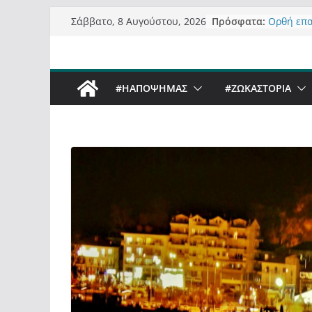
Μετάβαση
Πρόσφατα:
Ορθή επ
Σάββατο, 8 Αυγούστου, 2026
σε
ανάκληση
Σχολιάζο
περιεχόμενο
δημοσιογ
Έρχεται B
#ΗΑΠΟΨΗΜΑΣ
#ZΩΚΑΣΤΟΡΙΑ
Sky στην
Πόσο σαν
Καστορια
Τα μεγάλ
“μεταμορ
σε τίτλο