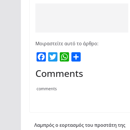
Μοιραστείτε αυτό το άρθρο:
F
T
W
Μ
a
w
h
οι
Comments
c
itt
at
ρ
e
er
s
α
comments
b
A
σ
o
p
τε
o
p
ίτ
k
ε
Λαμπρός ο εορτασμός του προστάτη της