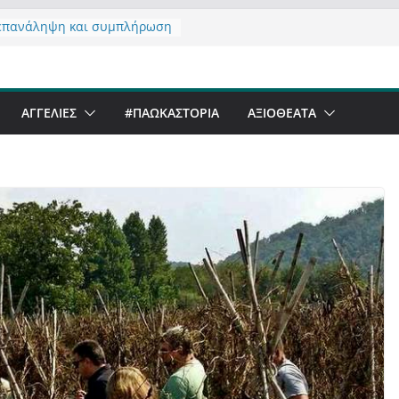
επανάληψη και συμπλήρωση
ησης του από 14/01/2021
ζοντας σχόλιο για μαχητική
ιογραφία στην Καστοριά
ι Beer Festival & Walk in the
ΑΓΓΕΛΙΕΣ
#ΠΑΩΚΑΣΤΟΡΙΑ
ΑΞΙΟΘΈΑΤΑ
ην Καστοριά;
ανό να αντέξει ο
ριανός;
άλα έργα – επιτυχίες που
μορφώνουν” την Καστοριά,
λους