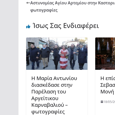
Αστυνομίας Αγίου Αρτεμίου στην Καστορι
φωτογραφίες
Ίσως Σας Ενδιαφέρει
Η Μαρία Αντωνίου
Η επί
διασκέδασε στην
Σεβασ
Παρέλαση του
Μονή 
Αργείτικου
18/05/2
Καρναβαλιού –
φωτογραφίες