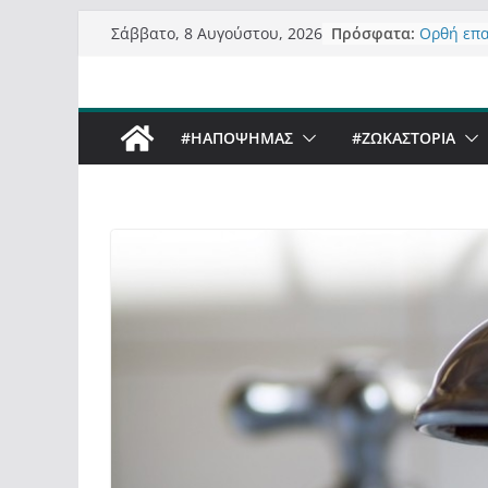
Μετάβαση
Πρόσφατα:
Ορθή επ
Σάββατο, 8 Αυγούστου, 2026
σε
ανάκληση
Σχολιάζο
περιεχόμενο
δημοσιογ
Έρχεται B
#ΗΑΠΟΨΗΜΑΣ
#ZΩΚΑΣΤΟΡΙΑ
Sky στην
Πόσο σαν
Καστορια
Τα μεγάλ
“μεταμορ
σε τίτλο