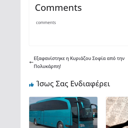
a
w
h
οι
Comments
c
itt
at
ρ
e
er
s
α
comments
b
A
σ
o
p
τε
o
p
ίτ
k
ε
Εξαφανίστηκε η Κυριάζου Σοφία από την
Πολυκάρπη!
Ίσως Σας Ενδιαφέρει