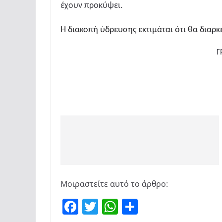
έχουν προκύψει.
Η διακοπή ύδρευσης εκτιμάται ότι θα διαρκέσ
Γ
Μοιραστείτε αυτό το άρθρο:
F
T
W
Μ