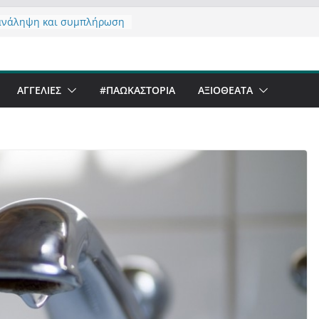
ανάληψη και συμπλήρωση
ς του από 14/01/2021
ντας σχόλιο για μαχητική
ραφία στην Καστοριά
eer Festival & Walk in the
ΑΓΓΕΛΙΕΣ
#ΠΑΩΚΑΣΤΟΡΙΑ
ΑΞΙΟΘΈΑΤΑ
 Καστοριά;
ό να αντέξει ο
νός;
α έργα – επιτυχίες που
φώνουν” την Καστοριά,
υς