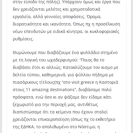
στην είσοδο της πόλης). Υπάρχουν όμως και έργα που
δεν χρειάζονται μελέτες και χρηματοδοτικά
εργαλεία, αλλά γενναίες αποφάσεις. Όραμα,
διορατικότητα και ικανότητα. Όπως πχ η προσέλκυση
νέων επενδυτών με ειδικά κίνητρα, οι κυκλοφοριακές
ρυθμίσεις.
Θυμώνουμε που διαβάζουμε ένα φυλλάδιο στημένο
με τη λογική του ωχαδερφισμού: “Ποιος θα το
διαβάσει έτσι κι αλλιώς; Κατακλύζουμε τον κισμο με
δελτία τύπου, καθημερινά, για ψύλλου πήδημα με
πιασάρικους τίτλους(πχ “στο visit greece η Καστοριά
στους 11 amazing destinations”, διαβάσαμε πολύ
πρόσφατα, ενώ όσο κι αν ψάξαμε δεν είδαμε κάτι
ξεχωριστό για την περιοχή μας, αντιθέτως
διαπιστώσαμε ότι τα κείμενα που έχουν σταλεί
χρειάζονται επικαιροποίηση (όπως πχ το εκθετήριο
της ΕΔΗΚΑ, το απολιθωμένο στο Νόστιμο, η