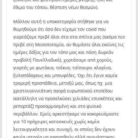
έθιμα του τόπου, θέσπιση νέων θεσμών).
Μάλλον αυτή η υποκατηγορία στήθηκε για να
θυμηθούμε ότι όσο δεν είχαμε τον covid που
γιορτάζαμε πριβέ όλοι στα στα σπίτια μας (ακόμα πιο
πριβέ στη Μεσοποταμία, αν θυμάστε όλοι εκείνες τις
ημέρες δόξας για τον τόπο μας και πόση δωρεάν
προβολή Πανελλαδικά), χορτάσαμε από χορούς,
γιορτές με φωτάκια, τσίκνα, τσίπουρο, κλαρίνα,
ξυλοπόδαρους και μπουφέδες. Όχι ότι έγινε καμία
τρομερή προσπάθεια, μεταξύ μας, όπως πχ μια
χριστουγεννιάτικη αγορά ευρωπαϊκού επιπέδου
(κατάλληλη να προσελκύσει χιλιάδες επισκέπτες και
ρεπορτάζ) προσαρμοσμένη και στο φυσικό
περιβάλλον. Εμείς αρκεστήκαμε να κοκορευόμαστε
για 10 πρόχειρες κατασκευές χωρίς καμία
λειτουργικότητα και συνοχή, οι οποίες δεν έχουν
καμία ιστορία να αφηγηθούν αλλά ονομάστηκαν