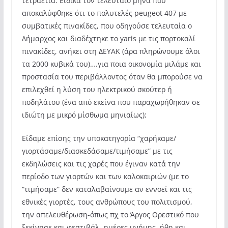
τετραετία. Ειδικά τον τελευταίο μήνα που
αποκαλύφθηκε ότι το πολυτελές peugeot 407 με
συμβατικές πινακίδες, που οδηγούσε τελευταία ο
Δήμαρχος και διαδέχτηκε το yaris με τις πορτοκαλί
πινακίδες, ανήκει στη ΔΕΥΑΚ (άρα πληρώνουμε όλοι
τα 2000 κυβικά του)….για ποια οικονομία μιλάμε και
προστασία του περιβάλλοντος όταν θα μπορούσε να
επιλεχθεί η λύση του ηλεκτρικού σκούτερ ή
ποδηλάτου (ένα από εκείνα που παραχωρήθηκαν σε
ιδιώτη με μικρό μίσθωμα μηνιαίως);
Είδαμε επίσης την υποκατηγορία “χαρήκαμε/
γιορτάσαμε/διασκεδάσαμε/τιμήσαμε” με τις
εκδηλώσεις και τις χαρές που έγιναν κατά την
περίοδο των γιορτών και των καλοκαιριών (με το
“τιμήσαμε” δεν καταλαβαίνουμε αν εννοεί και τις
εθνικές γιορτές, τους ανθρώπους του πολιτισμού,
την απελευθέρωση-όπως πχ το Άργος Ορεστικό που
ξεκίνησε και φεστιβάλ-,ημέρες μνήμης, ήθη και