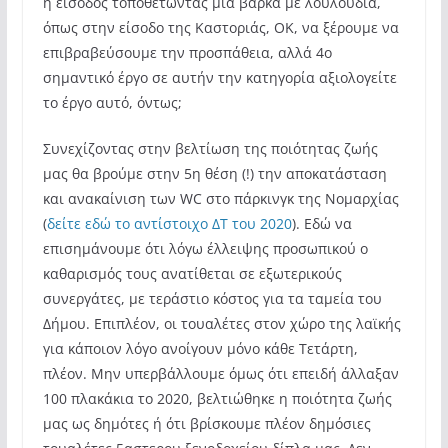
η είσοδος τοποθετώντας μια βάρκα με λουλούδια,
όπως στην είσοδο της Καστοριάς, ΟΚ, να ξέρουμε να
επιβραβεύσουμε την προσπάθεια, αλλά 4ο
σημαντικό έργο σε αυτήν την κατηγορία αξιολογείτε
το έργο αυτό, όντως;
Συνεχίζοντας στην βελτίωση της ποιότητας ζωής
μας θα βρούμε στην 5η θέση (!) την αποκατάσταση
και ανακαίνιση των WC στο πάρκινγκ της Νομαρχίας
(
δείτε εδώ το αντίστοιχο ΔΤ του 2020
). Εδώ να
επισημάνουμε ότι λόγω έλλειψης προσωπικού ο
καθαρισμός τους ανατίθεται σε εξωτερικούς
συνεργάτες, με τεράστιο κόστος για τα ταμεία του
Δήμου. Επιπλέον, οι τουαλέτες στον χώρο της λαϊκής
για κάποιον λόγο ανοίγουν μόνο κάθε Τετάρτη,
πλέον. Μην υπερβάλλουμε όμως ότι επειδή άλλαξαν
100 πλακάκια το 2020, βελτιώθηκε η ποιότητα ζωής
μας ως δημότες ή ότι βρίσκουμε πλέον δημόσιες