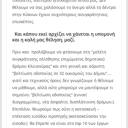
τουαλέτες 5αστερου ξενοδοχείου δίπλα μας. Δεν
θέλουμε να σας χαλάσουμε το όνειρο αλλά τα δέντρα
στην Κύκνων έχουν συχνότερους ασυγκράτητους
επισκέπτες.
Και κάπου εκεί αρχίζει να χάνεται η υπομονή
και η καλή μας θέληση, μαζί.
Πριν καν προλάβουμε να φτάσουμε στη “μελέτη
συγκράτησης ολίσθησης επιχώματος δημοτικού
δρόμου Κλεισούρας” και στη γενική και αόριστη
“βελτίωση οδοποιίας σε 32 οικισμούς του Δήμου”….
γιατί και τεχνικούς όρους δεν γνωρίζουμε ή θέλουμε
να μάθουμε, αλλά ούτε μπορούμε να μαντέψουμε τι
σημαίνει “βελτίωση οδοποιίας” (εννοεί
διαγραμμίσεις, νέα άσφαλτο, διαπλάτυνση δρόμων;).
Επιπλέον, θεωρούμε πως ούτε η κατασκευή –
επέκταση εισόδου Ιεροπηγής (κατασκεύασαν την
είσοδο;) θα έπρεπε να είναι στο top 10 των έργων