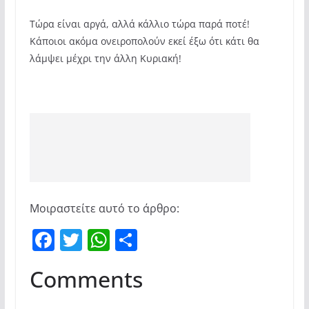
Τώρα είναι αργά, αλλά κάλλιο τώρα παρά ποτέ!
Κάποιοι ακόμα ονειροπολούν εκεί έξω ότι κάτι θα
λάμψει μέχρι την άλλη Κυριακή!
Μοιραστείτε αυτό το άρθρο:
F
T
W
Μ
a
w
h
οι
Comments
c
itt
at
ρ
e
er
s
α