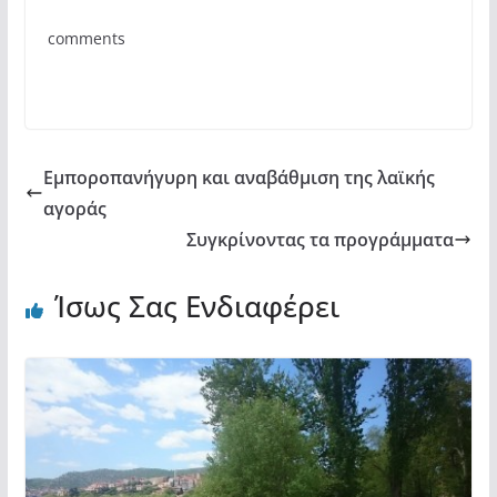
b
A
σ
comments
o
p
τε
o
p
ίτ
k
ε
Εμποροπανήγυρη και αναβάθμιση της λαϊκής
αγοράς
Συγκρίνοντας τα προγράμματα
Ίσως Σας Ενδιαφέρει