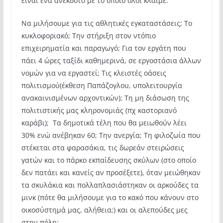
είναι ένα ανέκδοτο με το οποίο όλοι κλαίμε.
Να μιλήσουμε για τις αθλητικές εγκαταστάσεις; Το
κυκλοφοριακό; Την στήριξη στον ντόπιο
επιχειρηματία και παραγωγό; Για τον εργάτη που
πάει 4 ώρες ταξίδι καθημερινά, σε εργοστάσια άλλων
νομών για να εργαστεί; Τις κλειστές οάσεις
πολιτισμού(έκθεση Παπάζογλου, υπολειτουργία
ανακαινισμένων αρχοντικών); Τη μη διάσωση της
πολιτιστικής μας κληρονομιάς (πχ καστοριανό
καράβι); Τα δημοτικά τέλη που θα μειωθούν λέει
30% ενώ ανέβηκαν 60; Την ανεργία; Τη φιλοζωία που
στέκεται στα φαρασάκια, τις δωρεάν στειρώσεις
γατών και το πάρκο εκπαίδευσης σκύλων (στο οποίο
δεν πατάει και κανείς αν προσέξετε), όταν μειώθηκαν
τα σκυλάκια και πολλαπλασιάστηκαν οι αρκούδες τα
μινκ (πότε θα μιλήσουμε για το κακό που κάνουν στο
οικοσύστημά μας, αλήθεια;) και οι αλεπούδες μες
στην πόλη;