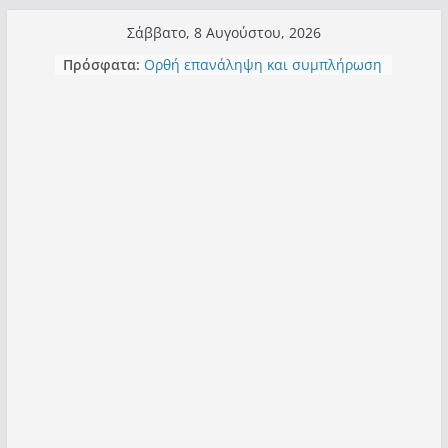
Μετάβαση
Σάββατο, 8 Αυγούστου, 2026
σε
Πρόσφατα:
Ορθή επανάληψη και συμπλήρωση
περιεχόμενο
ανάκλησης του από 14/01/2021
Σχολιάζοντας σχόλιο για μαχητική
δημοσιογραφία στην Καστοριά
Έρχεται Beer Festival & Walk in the
Sky στην Καστοριά;
Πόσο σανό να αντέξει ο
Καστοριανός;
Τα μεγάλα έργα – επιτυχίες που
“μεταμορφώνουν” την Καστοριά,
σε τίτλους