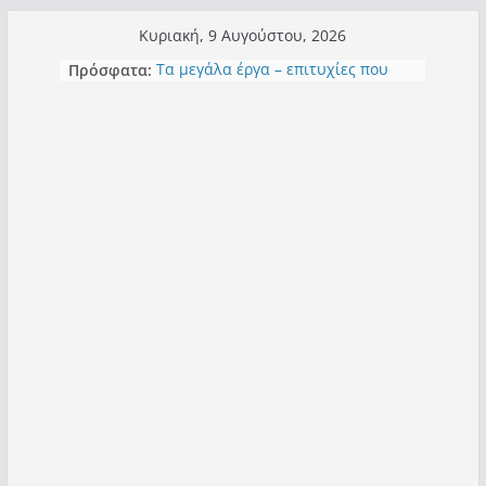
Μετάβαση
Κυριακή, 9 Αυγούστου, 2026
σε
Πρόσφατα:
Τα μεγάλα έργα – επιτυχίες που
περιεχόμενο
“μεταμορφώνουν” την Καστοριά,
σε τίτλους
Ορθή επανάληψη και συμπλήρωση
ανάκλησης του από 14/01/2021
Σχολιάζοντας σχόλιο για μαχητική
δημοσιογραφία στην Καστοριά
Έρχεται Beer Festival & Walk in the
Sky στην Καστοριά;
Πόσο σανό να αντέξει ο
Καστοριανός;