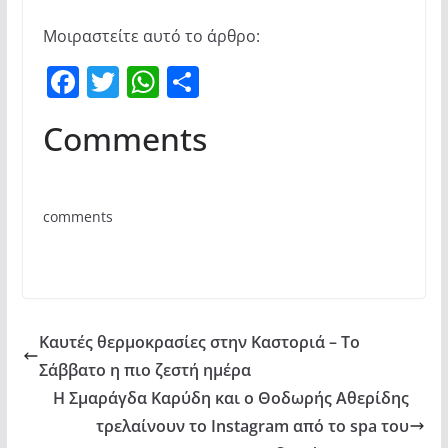
Μοιραστείτε αυτό το άρθρο:
F
T
W
Μ
a
w
h
οι
Comments
c
itt
at
ρ
e
er
s
α
b
A
σ
comments
o
p
τε
o
p
ίτ
k
ε
Καυτές θερμοκρασίες στην Καστοριά – Το
Σάββατο η πιο ζεστή ημέρα
Η Σμαράγδα Καρύδη και ο Θοδωρής Αθερίδης
τρελαίνουν το Instagram από το spa του