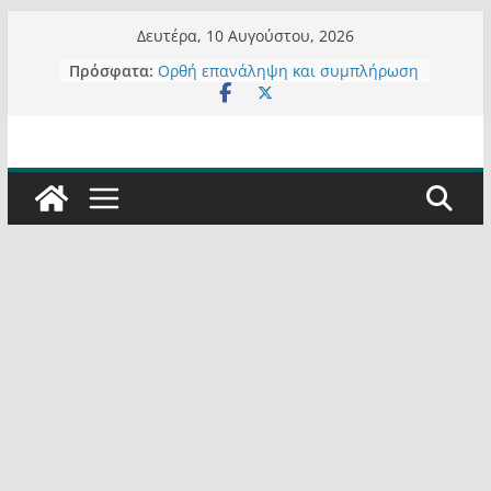
Μετάβαση
Δευτέρα, 10 Αυγούστου, 2026
σε
Πρόσφατα:
Ορθή επανάληψη και συμπλήρωση
περιεχόμενο
ανάκλησης του από 14/01/2021
Σχολιάζοντας σχόλιο για μαχητική
δημοσιογραφία στην Καστοριά
Έρχεται Beer Festival & Walk in the
Sky στην Καστοριά;
Πόσο σανό να αντέξει ο
Καστοριανός;
Τα μεγάλα έργα – επιτυχίες που
“μεταμορφώνουν” την Καστοριά,
σε τίτλους