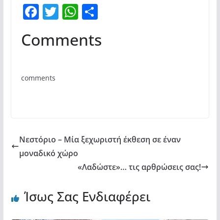
F
T
W
Μ
a
w
h
οι
Comments
c
itt
at
ρ
e
er
s
α
b
A
σ
comments
o
p
τε
o
p
ίτ
k
ε
Νεστόριο – Μία ξεχωριστή έκθεση σε έναν
μοναδικό χώρο
«Λαδώστε»… τις αρθρώσεις σας!
Ίσως Σας Ενδιαφέρει