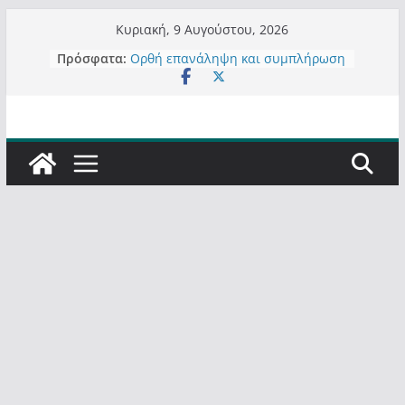
Μετάβαση
Κυριακή, 9 Αυγούστου, 2026
σε
Πρόσφατα:
Ορθή επανάληψη και συμπλήρωση
περιεχόμενο
ανάκλησης του από 14/01/2021
Σχολιάζοντας σχόλιο για μαχητική
δημοσιογραφία στην Καστοριά
Έρχεται Beer Festival & Walk in the
Sky στην Καστοριά;
Πόσο σανό να αντέξει ο
Καστοριανός;
Τα μεγάλα έργα – επιτυχίες που
“μεταμορφώνουν” την Καστοριά,
σε τίτλους