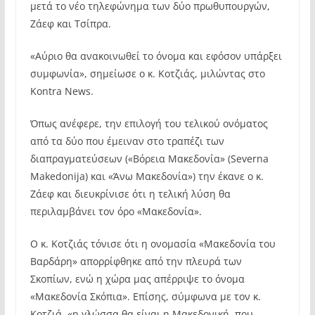
μετά το νέο τηλεφώνημα των δύο πρωθυπουργών,
Ζάεφ και Τσίπρα.
«Αύριο θα ανακοινωθεί το όνομα και εφόσον υπάρξει
συμφωνία», σημείωσε ο κ. Κοτζιάς, μιλώντας στο
Kontra News.
Όπως ανέφερε, την επιλογή του τελικού ονόματος
από τα δύο που έμειναν στο τραπέζι των
διαπραγματεύσεων («Βόρεια Μακεδονία» (Severna
Makedonija) και «Άνω Μακεδονία») την έκανε ο κ.
Ζάεφ και διευκρίνισε ότι η τελική λύση θα
περιλαμβάνει τον όρο «Μακεδονία».
Ο κ. Κοτζιάς τόνισε ότι η ονομασία «Μακεδονία του
Βαρδάρη» απορρίφθηκε από την πλευρά των
Σκοπίων, ενώ η χώρα μας απέρριψε το όνομα
«Μακεδονία Σκόπια». Επίσης, σύμφωνα με τον κ.
Κοτζιά, «η γλώσσα θα είναι η Μακεδονική, που