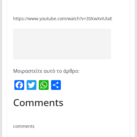
https://www.youtube.com/watch?v=3SKwXvIUlaE
Μοιραστείτε αυτό το άρθρο:
F
T
W
Μ
a
w
h
οι
Comments
c
itt
at
ρ
e
er
s
α
b
A
σ
comments
o
p
τε