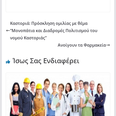
o
p
ίτ
k
ε
Καστοριά: Πρόσκληση ομιλίας με θέμα
“Μονοπάτια και Διαδρομές Πολιτισμού του
νομού Καστοριάς”
Ανοίγουν τα Φαρμακεία
Ίσως Σας Ενδιαφέρει