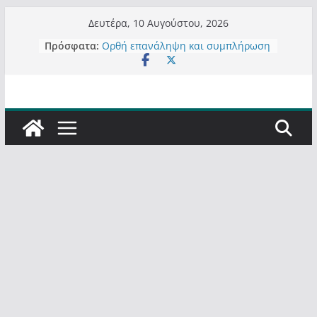
Μετάβαση
Δευτέρα, 10 Αυγούστου, 2026
σε
Πρόσφατα:
Ορθή επανάληψη και συμπλήρωση
περιεχόμενο
ανάκλησης του από 14/01/2021
Σχολιάζοντας σχόλιο για μαχητική
δημοσιογραφία στην Καστοριά
Έρχεται Beer Festival & Walk in the
Sky στην Καστοριά;
Πόσο σανό να αντέξει ο
Καστοριανός;
Τα μεγάλα έργα – επιτυχίες που
“μεταμορφώνουν” την Καστοριά,
σε τίτλους