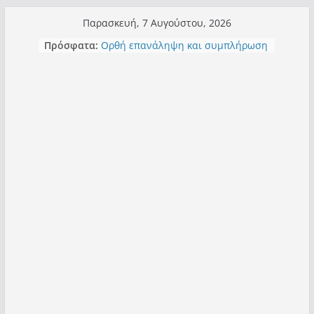
Μετάβαση
Παρασκευή, 7 Αυγούστου, 2026
σε
Πρόσφατα:
Ορθή επανάληψη και συμπλήρωση
περιεχόμενο
ανάκλησης του από 14/01/2021
Σχολιάζοντας σχόλιο για μαχητική
δημοσιογραφία στην Καστοριά
Έρχεται Beer Festival & Walk in the
Sky στην Καστοριά;
Πόσο σανό να αντέξει ο
Καστοριανός;
Τα μεγάλα έργα – επιτυχίες που
“μεταμορφώνουν” την Καστοριά,
σε τίτλους