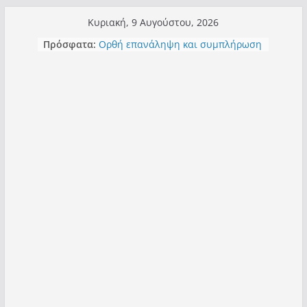
Μετάβαση
Κυριακή, 9 Αυγούστου, 2026
σε
Πρόσφατα:
Ορθή επανάληψη και συμπλήρωση
περιεχόμενο
ανάκλησης του από 14/01/2021
Σχολιάζοντας σχόλιο για μαχητική
δημοσιογραφία στην Καστοριά
Έρχεται Beer Festival & Walk in the
Sky στην Καστοριά;
Πόσο σανό να αντέξει ο
Καστοριανός;
Τα μεγάλα έργα – επιτυχίες που
“μεταμορφώνουν” την Καστοριά,
σε τίτλους