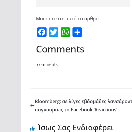
Μοιραστείτε αυτό το άρθρο:
F
T
W
Μ
a
w
h
οι
Comments
c
itt
at
ρ
e
er
s
α
comments
b
A
σ
o
p
τε
o
p
ίτ
k
ε
Bloomberg: σε λίγες εβδομάδες λανσάρον
παγκοσμίως τα Facebook ‘Reactions’
Ίσως Σας Ενδιαφέρει