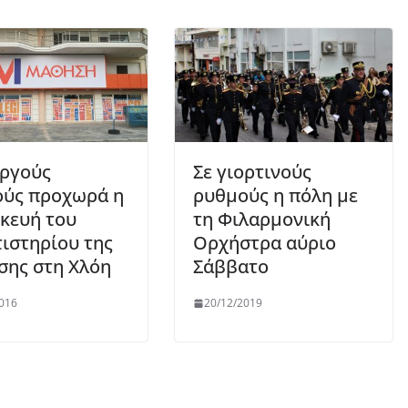
ργούς
Σε γιορτινούς
ύς προχωρά η
ρυθμούς η πόλη με
κευή του
τη Φιλαρμονική
ιστηρίου της
Ορχήστρα αύριο
ης στη Χλόη
Σάββατο
016
20/12/2019