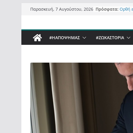
Μετάβαση
Πρόσφατα:
Ορθή 
Παρασκευή, 7 Αυγούστου, 2026
σε
ανάκλ
Σχολιά
περιεχόμενο
δημοσ
Έρχετα
#ΗΑΠΟΨΗΜΑΣ
#ZΩΚΑΣΤΟΡΙΑ
Sky στ
Πόσο σ
Καστο
Τα μεγ
“μετα
σε τίτ