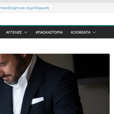
επανάληψη και συμπλήρωση
ησης του από 14/01/2021
ζοντας σχόλιο για μαχητική
ιογραφία στην Καστοριά
ι Beer Festival & Walk in the
ΑΓΓΕΛΙΕΣ
#ΠΑΩΚΑΣΤΟΡΙΑ
ΑΞΙΟΘΈΑΤΑ
ην Καστοριά;
ανό να αντέξει ο
ριανός;
άλα έργα – επιτυχίες που
μορφώνουν” την Καστοριά,
λους