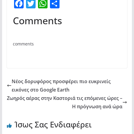
F
T
W
Μ
a
w
h
οι
Comments
c
itt
at
ρ
e
er
s
α
b
A
σ
comments
o
p
τε
o
p
ίτ
k
ε
Νέος δορυφόρος προσφέρει πιο ευκρινείς
εικόνες στο Google Earth
Ζωηρός αέρας στην Καστοριά τις επόμενες ώρες –
Η πρόγνωση ανά ώρα
Ίσως Σας Ενδιαφέρει