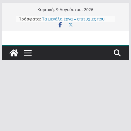
Μετάβαση
Κυριακή, 9 Αυγούστου, 2026
σε
Πρόσφατα:
Τα μεγάλα έργα – επιτυχίες που
περιεχόμενο
“μεταμορφώνουν” την Καστοριά,
σε τίτλους
Ορθή επανάληψη και συμπλήρωση
ανάκλησης του από 14/01/2021
Σχολιάζοντας σχόλιο για μαχητική
δημοσιογραφία στην Καστοριά
Έρχεται Beer Festival & Walk in the
Sky στην Καστοριά;
Πόσο σανό να αντέξει ο
Καστοριανός;