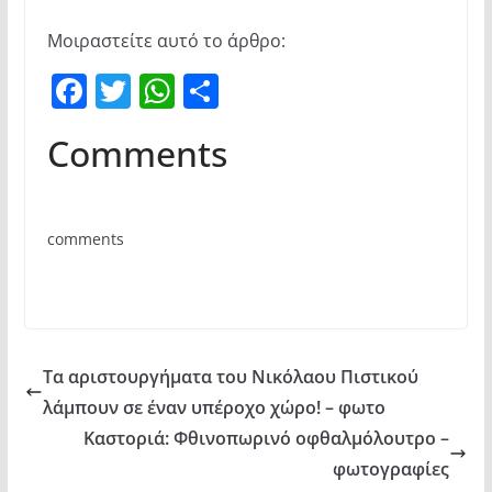
Μοιραστείτε αυτό το άρθρο:
F
T
W
Μ
a
w
h
οι
Comments
c
itt
at
ρ
e
er
s
α
b
A
σ
comments
o
p
τε
o
p
ίτ
k
ε
Τα αριστουργήματα του Νικόλαου Πιστικού
λάμπουν σε έναν υπέροχο χώρο! – φωτο
Καστοριά: Φθινοπωρινό οφθαλμόλουτρο –
φωτογραφίες