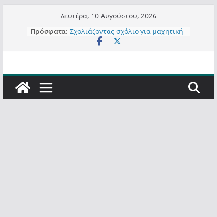
Μετάβαση
Δευτέρα, 10 Αυγούστου, 2026
σε
Πρόσφατα:
Σχολιάζοντας σχόλιο για μαχητική
περιεχόμενο
δημοσιογραφία στην Καστοριά
Έρχεται Beer Festival & Walk in the
Sky στην Καστοριά;
Πόσο σανό να αντέξει ο
Καστοριανός;
Τα μεγάλα έργα – επιτυχίες που
“μεταμορφώνουν” την Καστοριά,
σε τίτλους
Ορθή επανάληψη και συμπλήρωση
ανάκλησης του από 14/01/2021