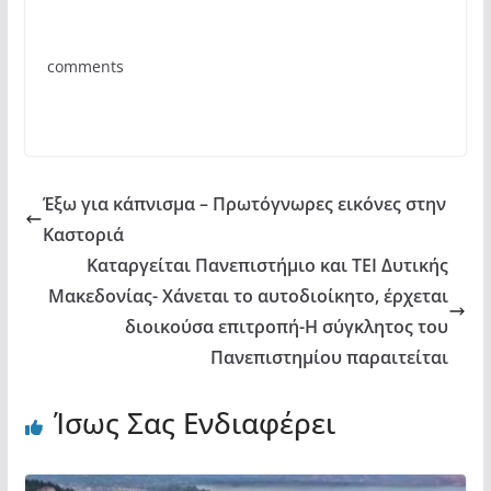
e
er
s
α
b
A
σ
comments
o
p
τε
o
p
ίτ
k
ε
Έξω για κάπνισμα – Πρωτόγνωρες εικόνες στην
Καστοριά
Καταργείται Πανεπιστήμιο και ΤΕΙ Δυτικής
Μακεδονίας- Χάνεται το αυτοδιοίκητο, έρχεται
διοικούσα επιτροπή-Η σύγκλητος του
Πανεπιστημίου παραιτείται
Ίσως Σας Ενδιαφέρει