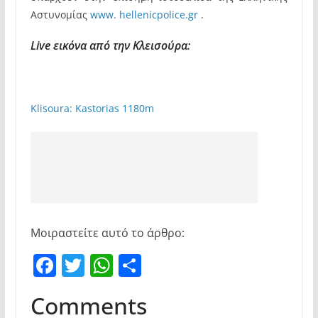
Αστυνομίας
www. hellenicpolice.gr
.
Live εικόνα από την Κλεισούρα:
Klisoura: Kastorias 1180m
Μοιραστείτε αυτό το άρθρο:
F
T
W
Μ
a
w
h
οι
Comments
c
itt
at
ρ