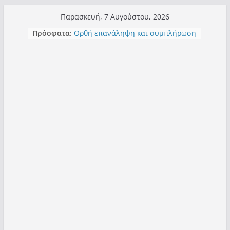
Μετάβαση
Παρασκευή, 7 Αυγούστου, 2026
σε
Πρόσφατα:
Ορθή επανάληψη και συμπλήρωση
περιεχόμενο
ανάκλησης του από 14/01/2021
Σχολιάζοντας σχόλιο για μαχητική
δημοσιογραφία στην Καστοριά
Έρχεται Beer Festival & Walk in the
Sky στην Καστοριά;
Πόσο σανό να αντέξει ο
Καστοριανός;
Τα μεγάλα έργα – επιτυχίες που
“μεταμορφώνουν” την Καστοριά,
σε τίτλους