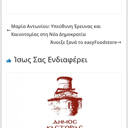
o
p
ίτ
k
ε
Μαρία Αντωνίου: Υπεύθυνη Έρευνας και
Καινοτομίας στη Νέα Δημοκρατία
Άνοιξε ξανά το easyFoodstore
Ίσως Σας Ενδιαφέρει