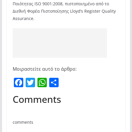
Ποιότητας ISO 9001:2008, πιστοποιημένο από το
Διεθνή Φορέα Πιστοποίησης Lloyd’s Register Quality
Assurance.
Μοιραστείτε αυτό το άρθρο:
F
T
W
Μ
a
w
h
οι
Comments
c
itt
at
ρ
e
er
s
α
b
A
σ
comments
o
p
τε