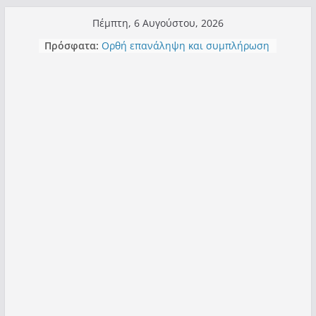
Μετάβαση
Πέμπτη, 6 Αυγούστου, 2026
σε
Πρόσφατα:
Ορθή επανάληψη και συμπλήρωση
περιεχόμενο
ανάκλησης του από 14/01/2021
Σχολιάζοντας σχόλιο για μαχητική
δημοσιογραφία στην Καστοριά
Έρχεται Beer Festival & Walk in the
Sky στην Καστοριά;
Πόσο σανό να αντέξει ο
Καστοριανός;
Τα μεγάλα έργα – επιτυχίες που
“μεταμορφώνουν” την Καστοριά,
σε τίτλους