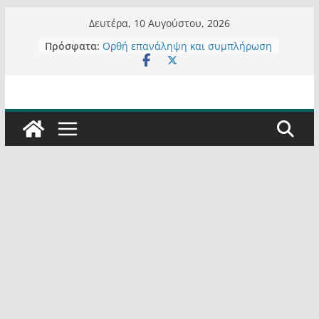
Μετάβαση
Δευτέρα, 10 Αυγούστου, 2026
σε
Πρόσφατα:
Τα μεγάλα έργα – επιτυχίες που
περιεχόμενο
“μεταμορφώνουν” την Καστοριά,
σε τίτλους
Ορθή επανάληψη και συμπλήρωση
ανάκλησης του από 14/01/2021
Σχολιάζοντας σχόλιο για μαχητική
δημοσιογραφία στην Καστοριά
Έρχεται Beer Festival & Walk in the
Sky στην Καστοριά;
Πόσο σανό να αντέξει ο
Καστοριανός;