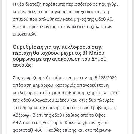
Η νέα διάταξη παρέπεμπε περισσότερο σε πανηγύρι
και ανέδειξε τους πάγκους με ρούχα και τα είδη
σπιτιού που απλώθηκαν κατά μήκος της Οδού Αθ.
Διάκου, προκαλώντας τα κολακευτικά σχόλια των
επισκεπτών.
Οι ρυθμίσεις για την κυκλοφορία στην
περιοχή θα ισχύουν μέχρι τις 31 Μαΐου,
σύμφωνα με την ανακοίνωση του Δήμου
αστριάς:
Σας γνωρίζουμε ότι σύμφωνα με την αριθ.128/2020
απόφαση Δημάρχου Καστοριάς απαγορεύεται η
κυκλοφορία , στάση και στάθμευση οχημάτων : α)επί
της οδού Αθανασίου Διάκου και στις δυο πλευρές
του δρόμου αρχομένης από της οδού Γραβιάς έως
Αβέρωφ , β)επι της οδού Γραβιάς από το ύψος
Αθ.Διάκου έως Λεωφόρου Κύκνων, γ)στον χώρο
φορτοταξί -ΚΑΠΗ καθώς επίσης και στο πάρκινγκ