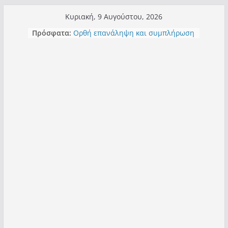
Μετάβαση
Κυριακή, 9 Αυγούστου, 2026
σε
Πρόσφατα:
Ορθή επανάληψη και συμπλήρωση
περιεχόμενο
ανάκλησης του από 14/01/2021
Σχολιάζοντας σχόλιο για μαχητική
δημοσιογραφία στην Καστοριά
Έρχεται Beer Festival & Walk in the
Sky στην Καστοριά;
Πόσο σανό να αντέξει ο
Καστοριανός;
Τα μεγάλα έργα – επιτυχίες που
“μεταμορφώνουν” την Καστοριά,
σε τίτλους