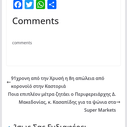
F
T
W
Μ
a
w
h
οι
Comments
c
itt
at
ρ
e
er
s
α
b
A
σ
comments
o
p
τε
o
p
ίτ
k
ε
91χρονη από την Χρυσή η 8η απώλεια από
κορονοϊό στην Καστοριά
Ποια επιπλέον μέτρα ζητάει ο Περιφερειάρχης Δ.
Μακεδονίας, κ. Κασαπίδης για τα ψώνια στα
Super Markets
Ίσως Σας Ενδιαφέρει